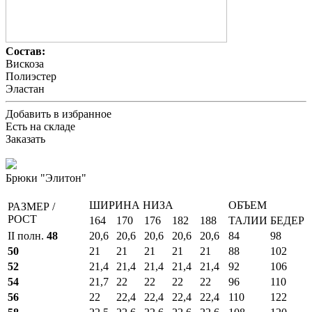
Состав:
Вискоза
Полиэстер
Эластан
Добавить в избранное
Есть на складе
Заказать
Брюки "Элитон"
ШИРИНА НИЗА
ОБЪЕМ
РАЗМЕР /
РОСТ
164
170
176
182
188
ТАЛИИ
БЕДЕР
II полн.
48
20,6
20,6
20,6
20,6
20,6
84
98
50
21
21
21
21
21
88
102
52
21,4
21,4
21,4
21,4
21,4
92
106
54
21,7
22
22
22
22
96
110
56
22
22,4
22,4
22,4
22,4
110
122