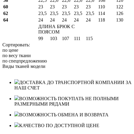
58
22,5
22,6
22,6
22,6
22,6
108
120
60
23
23
23
23
23
110
122
62
23,5
23,5
23,5
23,5
23,5
114
126
64
24
24
24
24
24
118
130
ДЛИНА БРЮК С
ПОЯСОМ
99
103
107
111
115
Сортировать:
по цене
по весу ткани
по спецпредложению
Виды тканей модели
ДОСТАВКА ДО ТРАНСПОРТНОЙ КОМПАНИИ ЗА
НАШ СЧЕТ
ВОЗМОЖНОСТЬ ПОКУПАТЬ НЕ ПОЛНЫМИ
РАЗМЕРНЫМИ РЯДАМИ
ВОЗМОЖНОСТЬ ОБМЕНА И ВОЗВРАТА
КАЧЕСТВО ПО ДОСТУПНОЙ ЦЕНЕ