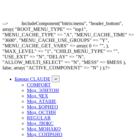
-->
IncludeComponent("bitrix:menu", "header_bottom",
array( "ROOT_MENU_TYPE" => "top1",
"MENU_CACHE_TYPE" => "A", "MENU_CACHE_TIME" =>
"3600", "MENU_CACHE_USE_GROUPS" => "Y",
"MENU_CACHE_GET_VARS" => array( 0 => "", ),
"MAX_LEVEL" => "1", "CHILD_MENU_TYPE" => "",
"USE_EXT" => "N", "DELAY" => "N",
"ALLOW_MULTI_SELECT" => "N", "MESS" => $MESS ),
false, array( "ACTIVE_COMPONENT" => "N" ) );?>
Брюки CLAUDE
COMFORT
Мод. ЭЛИТОН
Мод. ЧЕХ
Мод. АТАШЕ
Мод. БОРНЕО
Мод. ОСТИН
REGULAR
Мод. ЛЮКС
Мод. МОНАКО
Мод. СОПРАНО