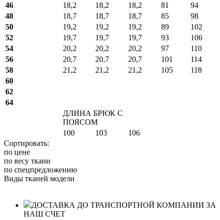
46
18,2
18,2
18,2
81
94
48
18,7
18,7
18,7
85
98
50
19,2
19,2
19,2
89
102
52
19,7
19,7
19,7
93
106
54
20,2
20,2
20,2
97
110
56
20,7
20,7
20,7
101
114
58
21,2
21,2
21,2
105
118
60
62
64
ДЛИНА БРЮК С
ПОЯСОМ
100
103
106
Сортировать:
по цене
по весу ткани
по спецпредложению
Виды тканей модели
ДОСТАВКА ДО ТРАНСПОРТНОЙ КОМПАНИИ ЗА
НАШ СЧЕТ