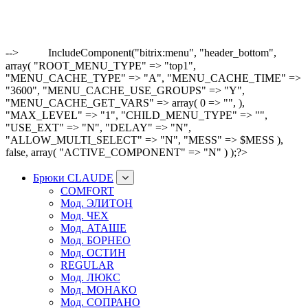
-->
IncludeComponent("bitrix:menu", "header_bottom",
array( "ROOT_MENU_TYPE" => "top1",
"MENU_CACHE_TYPE" => "A", "MENU_CACHE_TIME" =>
"3600", "MENU_CACHE_USE_GROUPS" => "Y",
"MENU_CACHE_GET_VARS" => array( 0 => "", ),
"MAX_LEVEL" => "1", "CHILD_MENU_TYPE" => "",
"USE_EXT" => "N", "DELAY" => "N",
"ALLOW_MULTI_SELECT" => "N", "MESS" => $MESS ),
false, array( "ACTIVE_COMPONENT" => "N" ) );?>
Брюки CLAUDE
COMFORT
Мод. ЭЛИТОН
Мод. ЧЕХ
Мод. АТАШЕ
Мод. БОРНЕО
Мод. ОСТИН
REGULAR
Мод. ЛЮКС
Мод. МОНАКО
Мод. СОПРАНО