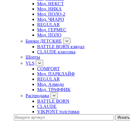
Мод. НЕКСТ
Мод. НИКА
Мод. ПОЛО-2
Мод. ЧИАРО
REGULAR
Мод. ГЕРМЕС
Мод. ПОЛО
Брюки ДЕТСКИЕ
BATTLE BORN кэжуал
CLAUDE классика
Шорты
VLS
COMFORT
Мод. ПАРКЛАЙФ
REGULAR
Мод. Алмодо
Мод. ТРАФФИК
Распродажа
BATTLE BORN
CLAUDE
VIKPONT толстовки