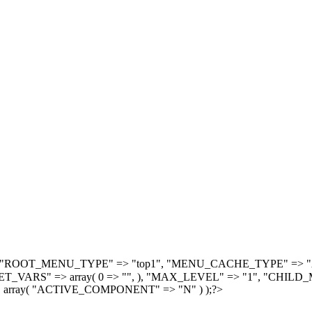
, array( "ROOT_MENU_TYPE" => "top1", "MENU_CACHE_TYPE" =
S" => array( 0 => "", ), "MAX_LEVEL" => "1", "CHILD_M
 array( "ACTIVE_COMPONENT" => "N" ) );?>