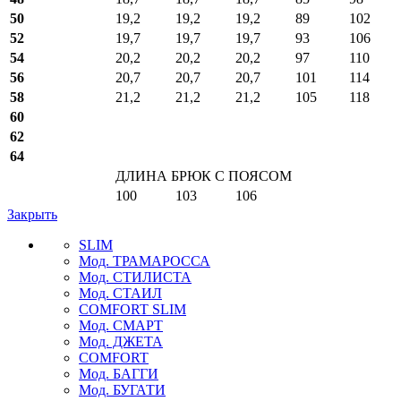
50
19,2
19,2
19,2
89
102
52
19,7
19,7
19,7
93
106
54
20,2
20,2
20,2
97
110
56
20,7
20,7
20,7
101
114
58
21,2
21,2
21,2
105
118
60
62
64
ДЛИНА БРЮК С ПОЯСОМ
100
103
106
Закрыть
SLIM
Мод. ТРАМАРОССА
Мод. СТИЛИСТА
Мод. СТАИЛ
COMFORT SLIM
Мод. СМАРТ
Мод. ДЖЕТА
COMFORT
Мод. БАГГИ
Мод. БУГАТИ