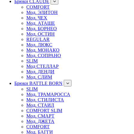
Брюки CLAUDE
COMFORT
Мод. ЭЛИТОН
Мод. ЧЕХ
Мод. АТАШЕ
Мод. БОРНЕО
Мод. ОСТИН
REGULAR
Мод. ЛЮКС
Мод. МОНАКО
Мод. СОПРАНО
SLIM
Мод СТЕЛЛАР
Мод. ДЕНДИ
Мод. СЛИМ
Брюки BATTLE BORN
SLIM
Мод. ТРАМАРОССА
Мод. СТИЛИСТА
Мод. СТАИЛ
COMFORT SLIM
Мод. СМАРТ
Мод. ДЖЕТА
COMFORT
Мод. БАГГИ