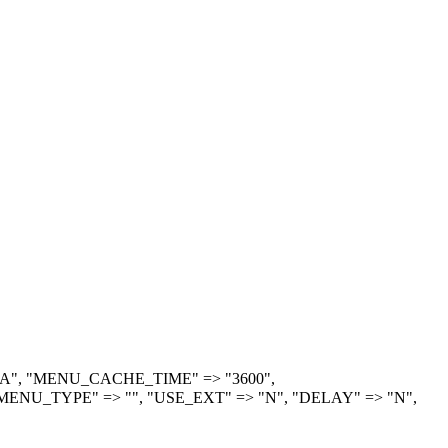
> "A", "MENU_CACHE_TIME" => "3600",
ENU_TYPE" => "", "USE_EXT" => "N", "DELAY" => "N",