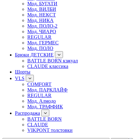
Мод. БУГАТИ
Мод. ВИЛБИ
Мод. НЕКСТ
Мод. НИКА
Мод. ПОЛО-2
Мод. ЧИАРО
REGULAR
Мод. ГЕРМЕС
Мод. ПОЛО
Брюки ДЕТСКИЕ
BATTLE BORN кэжуал
CLAUDE классика
Шорты
VLS
COMFORT
Мод. ПАРКЛАЙФ
REGULAR
Мод. Алмодо
Мод. ТРАФФИК
Распродажа
BATTLE BORN
CLAUDE
VIKPONT толстовки