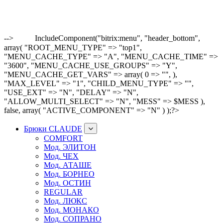
-->
IncludeComponent("bitrix:menu", "header_bottom",
array( "ROOT_MENU_TYPE" => "top1",
"MENU_CACHE_TYPE" => "A", "MENU_CACHE_TIME" =>
"3600", "MENU_CACHE_USE_GROUPS" => "Y",
"MENU_CACHE_GET_VARS" => array( 0 => "", ),
"MAX_LEVEL" => "1", "CHILD_MENU_TYPE" => "",
"USE_EXT" => "N", "DELAY" => "N",
"ALLOW_MULTI_SELECT" => "N", "MESS" => $MESS ),
false, array( "ACTIVE_COMPONENT" => "N" ) );?>
Брюки CLAUDE
COMFORT
Мод. ЭЛИТОН
Мод. ЧЕХ
Мод. АТАШЕ
Мод. БОРНЕО
Мод. ОСТИН
REGULAR
Мод. ЛЮКС
Мод. МОНАКО
Мод. СОПРАНО