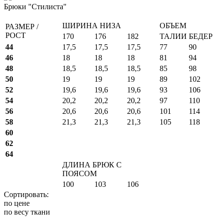
Брюки "Стилиста"
ШИРИНА НИЗА
ОБЪЕМ
РАЗМЕР /
РОСТ
170
176
182
ТАЛИИ
БЕДЕР
44
17,5
17,5
17,5
77
90
46
18
18
18
81
94
48
18,5
18,5
18,5
85
98
50
19
19
19
89
102
52
19,6
19,6
19,6
93
106
54
20,2
20,2
20,2
97
110
56
20,6
20,6
20,6
101
114
58
21,3
21,3
21,3
105
118
60
62
64
ДЛИНА БРЮК С
ПОЯСОМ
100
103
106
Сортировать:
по цене
по весу ткани