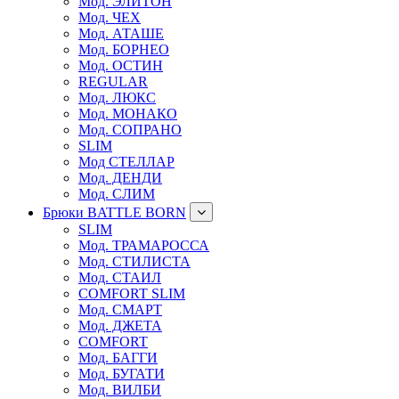
Мод. ЭЛИТОН
Мод. ЧЕХ
Мод. АТАШЕ
Мод. БОРНЕО
Мод. ОСТИН
REGULAR
Мод. ЛЮКС
Мод. МОНАКО
Мод. СОПРАНО
SLIM
Мод СТЕЛЛАР
Мод. ДЕНДИ
Мод. СЛИМ
Брюки BATTLE BORN
SLIM
Мод. ТРАМАРОССА
Мод. СТИЛИСТА
Мод. СТАИЛ
COMFORT SLIM
Мод. СМАРТ
Мод. ДЖЕТА
COMFORT
Мод. БАГГИ
Мод. БУГАТИ
Мод. ВИЛБИ