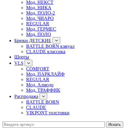
Мод. НЕКСТ
Мод. НИКА
Мод. ПОЛО-2
Мод. ЧИАРО
REGULAR
Мод. ГЕРМЕС
Мод. ПОЛО
Брюки ДЕТСКИЕ
BATTLE BORN кэжуал
CLAUDE классика
Шорты
VLS
COMFORT
Мод. ПАРКЛАЙФ
REGULAR
Мод. Алмодо
Мод. ТРАФФИК
Распродажа
BATTLE BORN
CLAUDE
VIKPONT толстовки