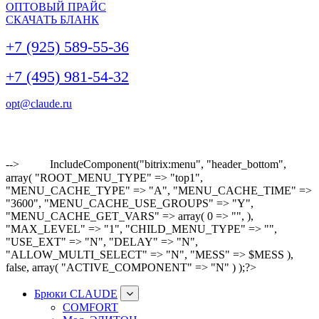
ОПТОВЫЙ ПРАЙС
СКАЧАТЬ БЛАНК
+7 (925) 589-55-36
+7 (495) 981-54-32
opt@claude.ru
-->
IncludeComponent("bitrix:menu", "header_bottom",
array( "ROOT_MENU_TYPE" => "top1",
"MENU_CACHE_TYPE" => "A", "MENU_CACHE_TIME" =>
"3600", "MENU_CACHE_USE_GROUPS" => "Y",
"MENU_CACHE_GET_VARS" => array( 0 => "", ),
"MAX_LEVEL" => "1", "CHILD_MENU_TYPE" => "",
"USE_EXT" => "N", "DELAY" => "N",
"ALLOW_MULTI_SELECT" => "N", "MESS" => $MESS ),
false, array( "ACTIVE_COMPONENT" => "N" ) );?>
Брюки CLAUDE
COMFORT