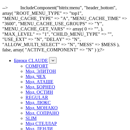
-->
IncludeComponent("bitrix:menu", "header_bottom",
array( "ROOT_MENU_TYPE" => "top1",
"MENU_CACHE_TYPE" => "A", "MENU_CACHE_TIME" =>
"3600", "MENU_CACHE_USE_GROUPS" => "Y",
"MENU_CACHE_GET_VARS" => array( 0 => "", ),
"MAX_LEVEL" => "1", "CHILD_MENU_TYPE" => "",
"USE_EXT" => "N", "DELAY" => "N",
"ALLOW_MULTI_SELECT" => "N", "MESS" => $MESS ),
false, array( "ACTIVE_COMPONENT" => "N" ) );?>
Брюки CLAUDE
COMFORT
Мод. ЭЛИТОН
Мод. ЧЕХ
Мод. АТАШЕ
Мод. БОРНЕО
Мод. ОСТИН
REGULAR
Мод. ЛЮКС
Мод. МОНАКО
Мод. СОПРАНО
SLIM
Мод СТЕЛЛАР
Мод. ДЕНДИ