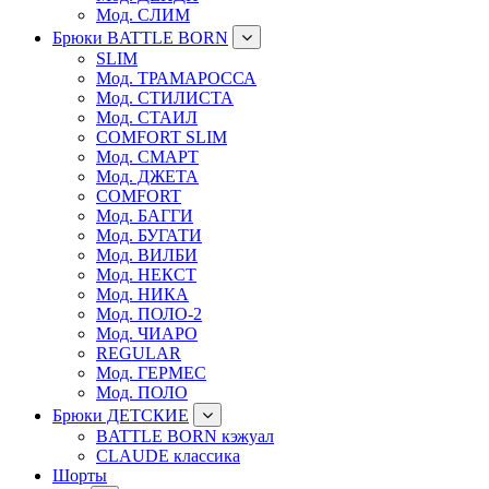
Мод. СЛИМ
Брюки BATTLE BORN
SLIM
Мод. ТРАМАРОССА
Мод. СТИЛИСТА
Мод. СТАИЛ
COMFORT SLIM
Мод. СМАРТ
Мод. ДЖЕТА
COMFORT
Мод. БАГГИ
Мод. БУГАТИ
Мод. ВИЛБИ
Мод. НЕКСТ
Мод. НИКА
Мод. ПОЛО-2
Мод. ЧИАРО
REGULAR
Мод. ГЕРМЕС
Мод. ПОЛО
Брюки ДЕТСКИЕ
BATTLE BORN кэжуал
CLAUDE классика
Шорты