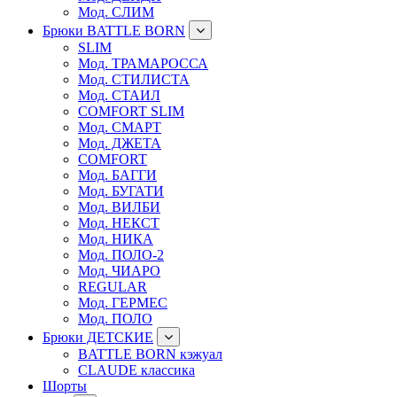
Мод. СЛИМ
Брюки BATTLE BORN
SLIM
Мод. ТРАМАРОССА
Мод. СТИЛИСТА
Мод. СТАИЛ
COMFORT SLIM
Мод. СМАРТ
Мод. ДЖЕТА
COMFORT
Мод. БАГГИ
Мод. БУГАТИ
Мод. ВИЛБИ
Мод. НЕКСТ
Мод. НИКА
Мод. ПОЛО-2
Мод. ЧИАРО
REGULAR
Мод. ГЕРМЕС
Мод. ПОЛО
Брюки ДЕТСКИЕ
BATTLE BORN кэжуал
CLAUDE классика
Шорты