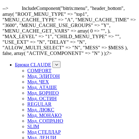
-->
IncludeComponent("bitrix:menu", "header_bottom",
array( "ROOT_MENU_TYPE" => "top1",
"MENU_CACHE_TYPE" => "A", "MENU_CACHE_TIME" =>
"3600", "MENU_CACHE_USE_GROUPS" => "Y",
"MENU_CACHE_GET_VARS" => array( 0 => "", ),
"MAX_LEVEL" => "1", "CHILD_MENU_TYPE" => "",
"USE_EXT" => "N", "DELAY" => "N",
"ALLOW_MULTI_SELECT" => "N", "MESS" => $MESS ),
false, array( "ACTIVE_COMPONENT" => "N" ) );?>
Брюки CLAUDE
COMFORT
Мод. ЭЛИТОН
Мод. ЧЕХ
Мод. АТАШЕ
Мод. БОРНЕО
Мод. ОСТИН
REGULAR
Мод. ЛЮКС
Мод. МОНАКО
Мод. СОПРАНО
SLIM
Мод СТЕЛЛАР
Мод. ДЕНДИ