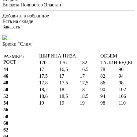
Вискоза Полиэстер Эластан
Добавить в избранное
Есть на складе
Заказать
Брюки "Слим"
ШИРИНА НИЗА
ОБЪЕМ
РАЗМЕР /
РОСТ
170
176
182
ТАЛИИ
БЕДЕР
44
17
16,5
16,5
78
90
46
17,5
17
17
82
94
48
17,8
17,5
17,5
86
98
50
18,2
18
18
90
102
52
18,6
18,5
18,5
94
106
54
19
19
19
98
110
56
58
60
62
64