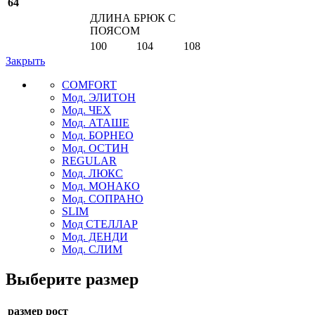
64
ДЛИНА БРЮК С
ПОЯСОМ
100
104
108
Закрыть
COMFORT
Мод. ЭЛИТОН
Мод. ЧЕХ
Мод. АТАШЕ
Мод. БОРНЕО
Мод. ОСТИН
REGULAR
Мод. ЛЮКС
Мод. МОНАКО
Мод. СОПРАНО
SLIM
Мод СТЕЛЛАР
Мод. ДЕНДИ
Мод. СЛИМ
Выберите размер
размер рост