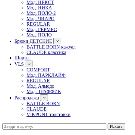
Мод. НЕКСТ
Мод. НИКА
Мод. ПОЛО-2
Мод. ЧИАРО
REGULAR
Мод. ГЕРМЕС
Мод. ПОЛО
Брюки ДЕТСКИЕ
BATTLE BORN кэжуал
CLAUDE классика
Шорты
VLS
COMFORT
Мод. ПАРКЛАЙФ
REGULAR
Мод. Алмодо
Мод. ТРАФФИК
Распродажа
BATTLE BORN
CLAUDE
VIKPONT толстовки