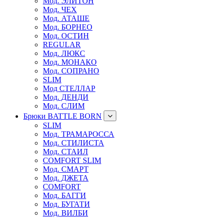
Мод. ЭЛИТОН
Мод. ЧЕХ
Мод. АТАШЕ
Мод. БОРНЕО
Мод. ОСТИН
REGULAR
Мод. ЛЮКС
Мод. МОНАКО
Мод. СОПРАНО
SLIM
Мод СТЕЛЛАР
Мод. ДЕНДИ
Мод. СЛИМ
Брюки BATTLE BORN
SLIM
Мод. ТРАМАРОССА
Мод. СТИЛИСТА
Мод. СТАИЛ
COMFORT SLIM
Мод. СМАРТ
Мод. ДЖЕТА
COMFORT
Мод. БАГГИ
Мод. БУГАТИ
Мод. ВИЛБИ