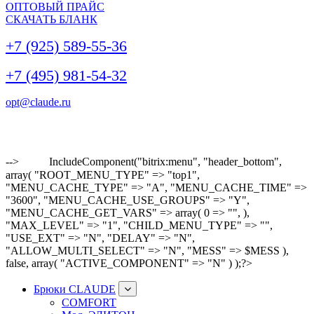
ОПТОВЫЙ ПРАЙС
СКАЧАТЬ БЛАНК
+7 (925) 589-55-36
+7 (495) 981-54-32
opt@claude.ru
-->
IncludeComponent("bitrix:menu", "header_bottom",
array( "ROOT_MENU_TYPE" => "top1",
"MENU_CACHE_TYPE" => "A", "MENU_CACHE_TIME" =>
"3600", "MENU_CACHE_USE_GROUPS" => "Y",
"MENU_CACHE_GET_VARS" => array( 0 => "", ),
"MAX_LEVEL" => "1", "CHILD_MENU_TYPE" => "",
"USE_EXT" => "N", "DELAY" => "N",
"ALLOW_MULTI_SELECT" => "N", "MESS" => $MESS ),
false, array( "ACTIVE_COMPONENT" => "N" ) );?>
Брюки CLAUDE
COMFORT