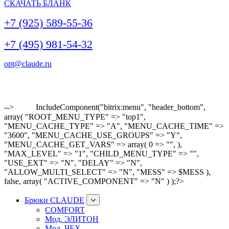
СКАЧАТЬ БЛАНК
+7 (925) 589-55-36
+7 (495) 981-54-32
opt@claude.ru
-->
IncludeComponent("bitrix:menu", "header_bottom",
array( "ROOT_MENU_TYPE" => "top1",
"MENU_CACHE_TYPE" => "A", "MENU_CACHE_TIME" =>
"3600", "MENU_CACHE_USE_GROUPS" => "Y",
"MENU_CACHE_GET_VARS" => array( 0 => "", ),
"MAX_LEVEL" => "1", "CHILD_MENU_TYPE" => "",
"USE_EXT" => "N", "DELAY" => "N",
"ALLOW_MULTI_SELECT" => "N", "MESS" => $MESS ),
false, array( "ACTIVE_COMPONENT" => "N" ) );?>
Брюки CLAUDE
COMFORT
Мод. ЭЛИТОН
Мод. ЧЕХ