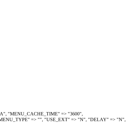
> "A", "MENU_CACHE_TIME" => "3600",
ENU_TYPE" => "", "USE_EXT" => "N", "DELAY" => "N",