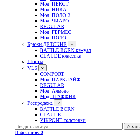
Мод. НЕКСТ
Мод. НИКА
Мод. ПОЛО-2
Мод. ЧИАРО
REGULAR
Мод. ГЕРМЕС
Мод. ПОЛО
Брюки ДЕТСКИЕ
BATTLE BORN кэжуал
CLAUDE классика
Шорты
VLS
COMFORT
Мод. ПАРКЛАЙФ
REGULAR
Мод. Алмодо
Мод. ТРАФФИК
Распродажа
BATTLE BORN
CLAUDE
VIKPONT толстовки
Избранное:
0