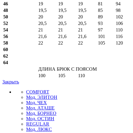
46
19
19
19
81
94
48
19,5
19,5
19,5
85
98
50
20
20
20
89
102
52
20,5
20,5
20,5
93
106
54
21
21
21
97
110
56
21,6
21,6
21,6
101
116
58
22
22
22
105
120
60
62
64
ДЛИНА БРЮК С ПОЯСОМ
100
105
110
Закрыть
COMFORT
Мод. ЭЛИТОН
Мод. ЧЕХ
Мод. АТАШЕ
Мод. БОРНЕО
Мод. ОСТИН
REGULAR
Мод. ЛЮКС