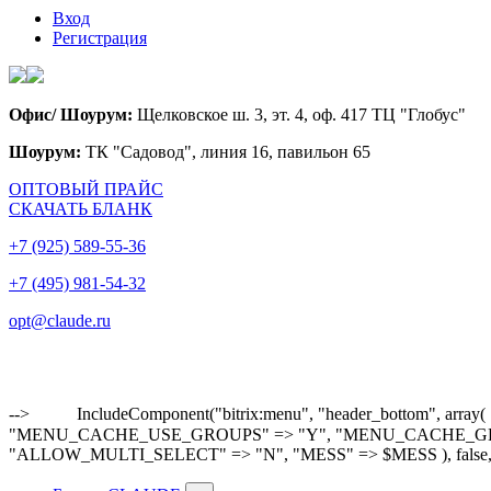
Вход
Регистрация
Офис/ Шоурум:
Щелковское ш. 3, эт. 4, оф. 417 ТЦ "Глобус"
Шоурум:
ТК "Садовод", линия 16, павильон 65
ОПТОВЫЙ ПРАЙС
СКАЧАТЬ БЛАНК
+7 (925) 589-55-36
+7 (495) 981-54-32
opt@claude.ru
-->
IncludeComponent("bitrix:menu", "header_bottom"
"MENU_CACHE_USE_GROUPS" => "Y", "MENU_CACHE_GET_VAR
"ALLOW_MULTI_SELECT" => "N", "MESS" => $MESS ), false,