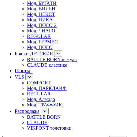
Мод. БУГАТИ
Мод. ВИЛБИ
Мод. НЕКСТ
Мод. НИКА
Мод. ПОЛО-2
Мод. ЧИАРО
REGULAR
Мод. ГЕРМЕС
Мод. ПОЛО
Брюки ДЕТСКИЕ
BATTLE BORN кэжуал
CLAUDE классика
Шорты
VLS
COMFORT
Мод. ПАРКЛАЙФ
REGULAR
Мод. Алмодо
Мод. ТРАФФИК
Распродажа
BATTLE BORN
CLAUDE
VIKPONT толстовки