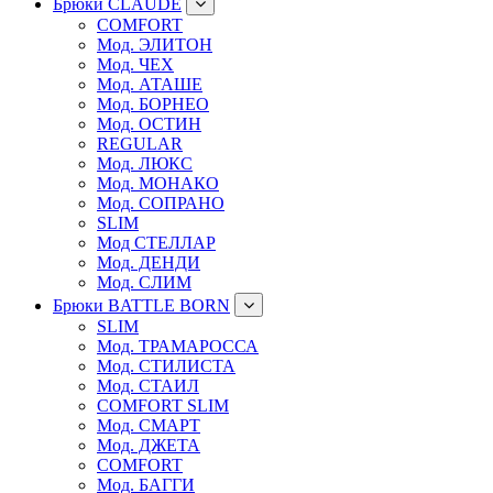
Брюки CLAUDE
COMFORT
Мод. ЭЛИТОН
Мод. ЧЕХ
Мод. АТАШЕ
Мод. БОРНЕО
Мод. ОСТИН
REGULAR
Мод. ЛЮКС
Мод. МОНАКО
Мод. СОПРАНО
SLIM
Мод СТЕЛЛАР
Мод. ДЕНДИ
Мод. СЛИМ
Брюки BATTLE BORN
SLIM
Мод. ТРАМАРОССА
Мод. СТИЛИСТА
Мод. СТАИЛ
COMFORT SLIM
Мод. СМАРТ
Мод. ДЖЕТА
COMFORT
Мод. БАГГИ