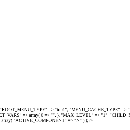
, array( "ROOT_MENU_TYPE" => "top1", "MENU_CACHE_TYPE" =
S" => array( 0 => "", ), "MAX_LEVEL" => "1", "CHILD_M
 array( "ACTIVE_COMPONENT" => "N" ) );?>