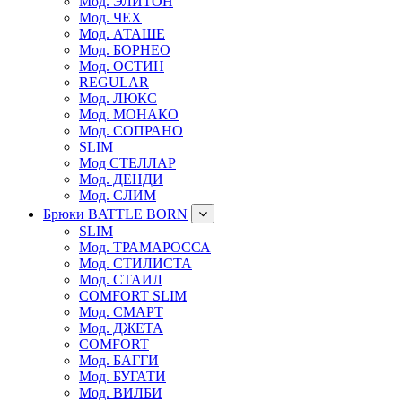
Мод. ЭЛИТОН
Мод. ЧЕХ
Мод. АТАШЕ
Мод. БОРНЕО
Мод. ОСТИН
REGULAR
Мод. ЛЮКС
Мод. МОНАКО
Мод. СОПРАНО
SLIM
Мод СТЕЛЛАР
Мод. ДЕНДИ
Мод. СЛИМ
Брюки BATTLE BORN
SLIM
Мод. ТРАМАРОССА
Мод. СТИЛИСТА
Мод. СТАИЛ
COMFORT SLIM
Мод. СМАРТ
Мод. ДЖЕТА
COMFORT
Мод. БАГГИ
Мод. БУГАТИ
Мод. ВИЛБИ