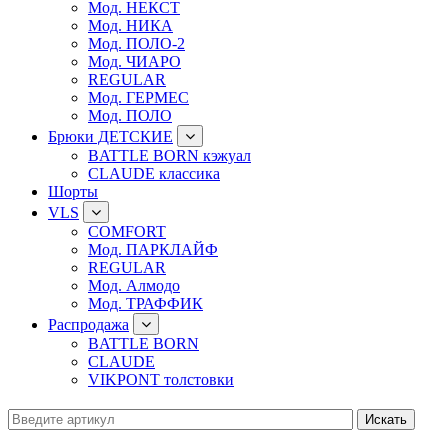
Мод. НЕКСТ
Мод. НИКА
Мод. ПОЛО-2
Мод. ЧИАРО
REGULAR
Мод. ГЕРМЕС
Мод. ПОЛО
Брюки ДЕТСКИЕ
BATTLE BORN кэжуал
CLAUDE классика
Шорты
VLS
COMFORT
Мод. ПАРКЛАЙФ
REGULAR
Мод. Алмодо
Мод. ТРАФФИК
Распродажа
BATTLE BORN
CLAUDE
VIKPONT толстовки