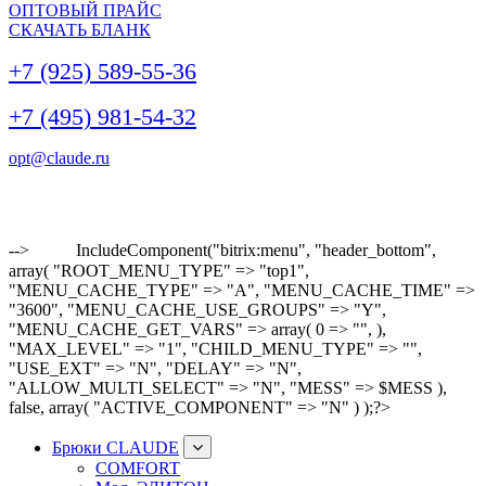
ОПТОВЫЙ ПРАЙС
СКАЧАТЬ БЛАНК
+7 (925) 589-55-36
+7 (495) 981-54-32
opt@claude.ru
-->
IncludeComponent("bitrix:menu", "header_bottom",
array( "ROOT_MENU_TYPE" => "top1",
"MENU_CACHE_TYPE" => "A", "MENU_CACHE_TIME" =>
"3600", "MENU_CACHE_USE_GROUPS" => "Y",
"MENU_CACHE_GET_VARS" => array( 0 => "", ),
"MAX_LEVEL" => "1", "CHILD_MENU_TYPE" => "",
"USE_EXT" => "N", "DELAY" => "N",
"ALLOW_MULTI_SELECT" => "N", "MESS" => $MESS ),
false, array( "ACTIVE_COMPONENT" => "N" ) );?>
Брюки CLAUDE
COMFORT