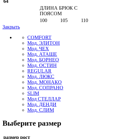
64
ДЛИНА БРЮК С
ПОЯСОМ
100
105
110
Закрыть
COMFORT
Мод. ЭЛИТОН
Мод. ЧЕХ
Мод. АТАШЕ
Мод. БОРНЕО
Мод. ОСТИН
REGULAR
Мод. ЛЮКС
Мод. МОНАКО
Мод. СОПРАНО
SLIM
Мод СТЕЛЛАР
Мод. ДЕНДИ
Мод. СЛИМ
Выберите размер
размер рост