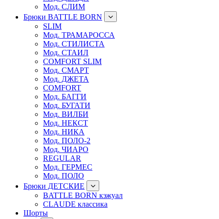
Мод. СЛИМ
Брюки BATTLE BORN
SLIM
Мод. ТРАМАРОССА
Мод. СТИЛИСТА
Мод. СТАИЛ
COMFORT SLIM
Мод. СМАРТ
Мод. ДЖЕТА
COMFORT
Мод. БАГГИ
Мод. БУГАТИ
Мод. ВИЛБИ
Мод. НЕКСТ
Мод. НИКА
Мод. ПОЛО-2
Мод. ЧИАРО
REGULAR
Мод. ГЕРМЕС
Мод. ПОЛО
Брюки ДЕТСКИЕ
BATTLE BORN кэжуал
CLAUDE классика
Шорты