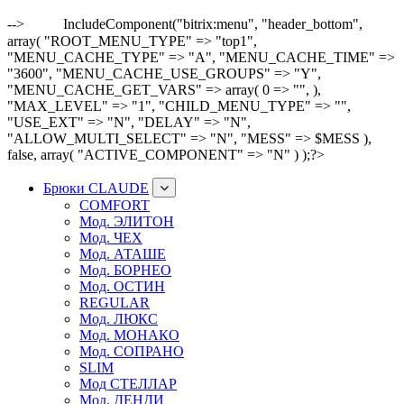
-->
IncludeComponent("bitrix:menu", "header_bottom",
array( "ROOT_MENU_TYPE" => "top1",
"MENU_CACHE_TYPE" => "A", "MENU_CACHE_TIME" =>
"3600", "MENU_CACHE_USE_GROUPS" => "Y",
"MENU_CACHE_GET_VARS" => array( 0 => "", ),
"MAX_LEVEL" => "1", "CHILD_MENU_TYPE" => "",
"USE_EXT" => "N", "DELAY" => "N",
"ALLOW_MULTI_SELECT" => "N", "MESS" => $MESS ),
false, array( "ACTIVE_COMPONENT" => "N" ) );?>
Брюки CLAUDE
COMFORT
Мод. ЭЛИТОН
Мод. ЧЕХ
Мод. АТАШЕ
Мод. БОРНЕО
Мод. ОСТИН
REGULAR
Мод. ЛЮКС
Мод. МОНАКО
Мод. СОПРАНО
SLIM
Мод СТЕЛЛАР
Мод. ДЕНДИ