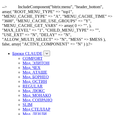
-->
IncludeComponent("bitrix:menu", "header_bottom",
array( "ROOT_MENU_TYPE" => "top1",
"MENU_CACHE_TYPE" => "A", "MENU_CACHE_TIME" =>
"3600", "MENU_CACHE_USE_GROUPS" => "Y",
"MENU_CACHE_GET_VARS" => array( 0 => "", ),
"MAX_LEVEL" => "1", "CHILD_MENU_TYPE" => "",
"USE_EXT" => "N", "DELAY" => "N",
"ALLOW_MULTI_SELECT" => "N", "MESS" => $MESS ),
false, array( "ACTIVE_COMPONENT" => "N" ) );?>
Брюки CLAUDE
COMFORT
Мод. ЭЛИТОН
Мод. ЧЕХ
Мод. АТАШЕ
Мод. БОРНЕО
Мод. ОСТИН
REGULAR
Мод. ЛЮКС
Мод. МОНАКО
Мод. СОПРАНО
SLIM
Мод СТЕЛЛАР
Мод. ДЕНДИ