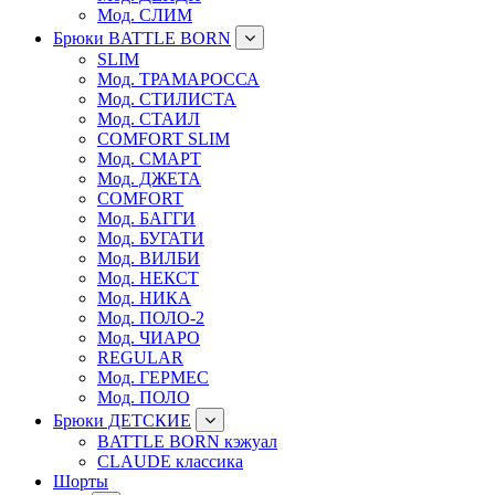
Мод. СЛИМ
Брюки BATTLE BORN
SLIM
Мод. ТРАМАРОССА
Мод. СТИЛИСТА
Мод. СТАИЛ
COMFORT SLIM
Мод. СМАРТ
Мод. ДЖЕТА
COMFORT
Мод. БАГГИ
Мод. БУГАТИ
Мод. ВИЛБИ
Мод. НЕКСТ
Мод. НИКА
Мод. ПОЛО-2
Мод. ЧИАРО
REGULAR
Мод. ГЕРМЕС
Мод. ПОЛО
Брюки ДЕТСКИЕ
BATTLE BORN кэжуал
CLAUDE классика
Шорты