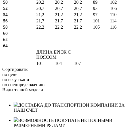
50
20,2
20,2
20,2
89
102
52
20,7
20,7
20,7
93
106
54
21,2
21,2
21,2
97
110
56
21,7
21,7
21,7
101
114
58
22,2
22,2
22,2
105
116
60
62
64
ДЛИНА БРЮК С
ПОЯСОМ
101
104
107
Сортировать:
по цене
по весу ткани
по спецпредложению
Виды тканей модели
ДОСТАВКА ДО ТРАНСПОРТНОЙ КОМПАНИИ ЗА
НАШ СЧЕТ
ВОЗМОЖНОСТЬ ПОКУПАТЬ НЕ ПОЛНЫМИ
РАЗМЕРНЫМИ РЯДАМИ