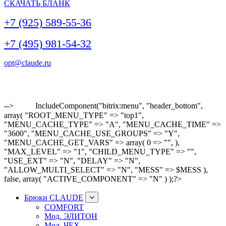
СКАЧАТЬ БЛАНК
+7 (925) 589-55-36
+7 (495) 981-54-32
opt@claude.ru
-->
IncludeComponent("bitrix:menu", "header_bottom",
array( "ROOT_MENU_TYPE" => "top1",
"MENU_CACHE_TYPE" => "A", "MENU_CACHE_TIME" =>
"3600", "MENU_CACHE_USE_GROUPS" => "Y",
"MENU_CACHE_GET_VARS" => array( 0 => "", ),
"MAX_LEVEL" => "1", "CHILD_MENU_TYPE" => "",
"USE_EXT" => "N", "DELAY" => "N",
"ALLOW_MULTI_SELECT" => "N", "MESS" => $MESS ),
false, array( "ACTIVE_COMPONENT" => "N" ) );?>
Брюки CLAUDE
COMFORT
Мод. ЭЛИТОН
Мод. ЧЕХ