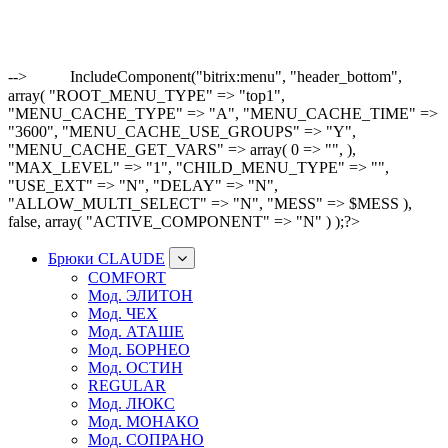
-->
IncludeComponent("bitrix:menu", "header_bottom",
array( "ROOT_MENU_TYPE" => "top1",
"MENU_CACHE_TYPE" => "A", "MENU_CACHE_TIME" =>
"3600", "MENU_CACHE_USE_GROUPS" => "Y",
"MENU_CACHE_GET_VARS" => array( 0 => "", ),
"MAX_LEVEL" => "1", "CHILD_MENU_TYPE" => "",
"USE_EXT" => "N", "DELAY" => "N",
"ALLOW_MULTI_SELECT" => "N", "MESS" => $MESS ),
false, array( "ACTIVE_COMPONENT" => "N" ) );?>
Брюки CLAUDE
COMFORT
Мод. ЭЛИТОН
Мод. ЧЕХ
Мод. АТАШЕ
Мод. БОРНЕО
Мод. ОСТИН
REGULAR
Мод. ЛЮКС
Мод. МОНАКО
Мод. СОПРАНО