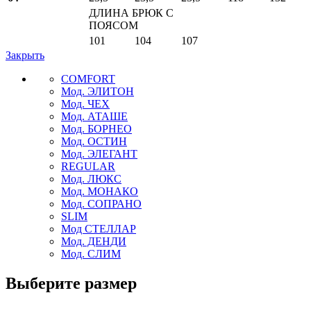
ДЛИНА БРЮК С
ПОЯСОМ
101
104
107
Закрыть
COMFORT
Мод. ЭЛИТОН
Мод. ЧЕХ
Мод. АТАШЕ
Мод. БОРНЕО
Мод. ОСТИН
Мод. ЭЛЕГАНТ
REGULAR
Мод. ЛЮКС
Мод. МОНАКО
Мод. СОПРАНО
SLIM
Мод СТЕЛЛАР
Мод. ДЕНДИ
Мод. СЛИМ
Выберите размер