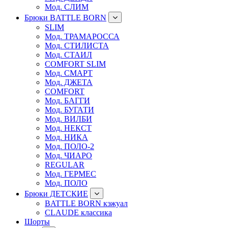
Мод. СЛИМ
Брюки BATTLE BORN
SLIM
Мод. ТРАМАРОССА
Мод. СТИЛИСТА
Мод. СТАИЛ
COMFORT SLIM
Мод. СМАРТ
Мод. ДЖЕТА
COMFORT
Мод. БАГГИ
Мод. БУГАТИ
Мод. ВИЛБИ
Мод. НЕКСТ
Мод. НИКА
Мод. ПОЛО-2
Мод. ЧИАРО
REGULAR
Мод. ГЕРМЕС
Мод. ПОЛО
Брюки ДЕТСКИЕ
BATTLE BORN кэжуал
CLAUDE классика
Шорты