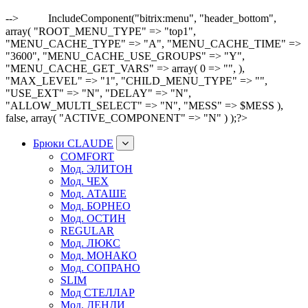
-->
IncludeComponent("bitrix:menu", "header_bottom",
array( "ROOT_MENU_TYPE" => "top1",
"MENU_CACHE_TYPE" => "A", "MENU_CACHE_TIME" =>
"3600", "MENU_CACHE_USE_GROUPS" => "Y",
"MENU_CACHE_GET_VARS" => array( 0 => "", ),
"MAX_LEVEL" => "1", "CHILD_MENU_TYPE" => "",
"USE_EXT" => "N", "DELAY" => "N",
"ALLOW_MULTI_SELECT" => "N", "MESS" => $MESS ),
false, array( "ACTIVE_COMPONENT" => "N" ) );?>
Брюки CLAUDE
COMFORT
Мод. ЭЛИТОН
Мод. ЧЕХ
Мод. АТАШЕ
Мод. БОРНЕО
Мод. ОСТИН
REGULAR
Мод. ЛЮКС
Мод. МОНАКО
Мод. СОПРАНО
SLIM
Мод СТЕЛЛАР
Мод. ДЕНДИ