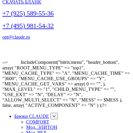
СКАЧАТЬ БЛАНК
+7 (925) 589-55-36
+7 (495) 981-54-32
opt@claude.ru
-->
IncludeComponent("bitrix:menu", "header_bottom",
array( "ROOT_MENU_TYPE" => "top1",
"MENU_CACHE_TYPE" => "A", "MENU_CACHE_TIME" =>
"3600", "MENU_CACHE_USE_GROUPS" => "Y",
"MENU_CACHE_GET_VARS" => array( 0 => "", ),
"MAX_LEVEL" => "1", "CHILD_MENU_TYPE" => "",
"USE_EXT" => "N", "DELAY" => "N",
"ALLOW_MULTI_SELECT" => "N", "MESS" => $MESS ),
false, array( "ACTIVE_COMPONENT" => "N" ) );?>
Брюки CLAUDE
COMFORT
Мод. ЭЛИТОН
Мод. ЧЕХ