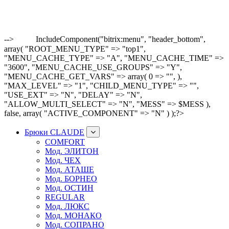
-->
IncludeComponent("bitrix:menu", "header_bottom",
array( "ROOT_MENU_TYPE" => "top1",
"MENU_CACHE_TYPE" => "A", "MENU_CACHE_TIME" =>
"3600", "MENU_CACHE_USE_GROUPS" => "Y",
"MENU_CACHE_GET_VARS" => array( 0 => "", ),
"MAX_LEVEL" => "1", "CHILD_MENU_TYPE" => "",
"USE_EXT" => "N", "DELAY" => "N",
"ALLOW_MULTI_SELECT" => "N", "MESS" => $MESS ),
false, array( "ACTIVE_COMPONENT" => "N" ) );?>
Брюки CLAUDE
COMFORT
Мод. ЭЛИТОН
Мод. ЧЕХ
Мод. АТАШЕ
Мод. БОРНЕО
Мод. ОСТИН
REGULAR
Мод. ЛЮКС
Мод. МОНАКО
Мод. СОПРАНО