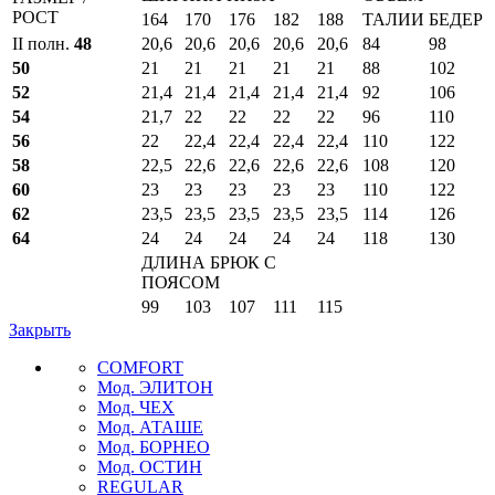
РОСТ
164
170
176
182
188
ТАЛИИ
БЕДЕР
II полн.
48
20,6
20,6
20,6
20,6
20,6
84
98
50
21
21
21
21
21
88
102
52
21,4
21,4
21,4
21,4
21,4
92
106
54
21,7
22
22
22
22
96
110
56
22
22,4
22,4
22,4
22,4
110
122
58
22,5
22,6
22,6
22,6
22,6
108
120
60
23
23
23
23
23
110
122
62
23,5
23,5
23,5
23,5
23,5
114
126
64
24
24
24
24
24
118
130
ДЛИНА БРЮК С
ПОЯСОМ
99
103
107
111
115
Закрыть
COMFORT
Мод. ЭЛИТОН
Мод. ЧЕХ
Мод. АТАШЕ
Мод. БОРНЕО
Мод. ОСТИН
REGULAR