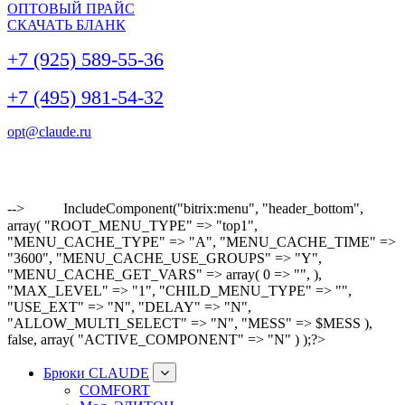
ОПТОВЫЙ ПРАЙС
СКАЧАТЬ БЛАНК
+7 (925) 589-55-36
+7 (495) 981-54-32
opt@claude.ru
-->
IncludeComponent("bitrix:menu", "header_bottom",
array( "ROOT_MENU_TYPE" => "top1",
"MENU_CACHE_TYPE" => "A", "MENU_CACHE_TIME" =>
"3600", "MENU_CACHE_USE_GROUPS" => "Y",
"MENU_CACHE_GET_VARS" => array( 0 => "", ),
"MAX_LEVEL" => "1", "CHILD_MENU_TYPE" => "",
"USE_EXT" => "N", "DELAY" => "N",
"ALLOW_MULTI_SELECT" => "N", "MESS" => $MESS ),
false, array( "ACTIVE_COMPONENT" => "N" ) );?>
Брюки CLAUDE
COMFORT