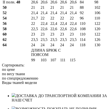
II полн.
48
20,6
20,6
20,6
20,6
20,6
84
98
50
21
21
21
21
21
88
102
52
21,4
21,4
21,4
21,4
21,4
92
106
54
21,7
22
22
22
22
96
110
56
22
22,4
22,4
22,4
22,4
110
122
58
22,5
22,6
22,6
22,6
22,6
108
120
60
23
23
23
23
23
110
122
62
23,5
23,5
23,5
23,5
23,5
114
126
64
24
24
24
24
24
118
130
ДЛИНА БРЮК С
ПОЯСОМ
99
103
107
111
115
Сортировать:
по цене
по весу ткани
по спецпредложению
Виды тканей модели
ДОСТАВКА ДО ТРАНСПОРТНОЙ КОМПАНИИ ЗА
НАШ СЧЕТ
ВОЗМОЖНОСТЬ ПОКУПАТЬ НЕ ПОЛНЫМИ