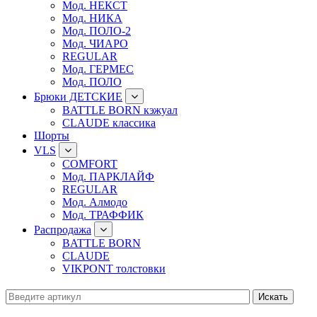
Мод. НЕКСТ
Мод. НИКА
Мод. ПОЛО-2
Мод. ЧИАРО
REGULAR
Мод. ГЕРМЕС
Мод. ПОЛО
Брюки ДЕТСКИЕ
BATTLE BORN кэжуал
CLAUDE классика
Шорты
VLS
COMFORT
Мод. ПАРКЛАЙФ
REGULAR
Мод. Алмодо
Мод. ТРАФФИК
Распродажа
BATTLE BORN
CLAUDE
VIKPONT толстовки