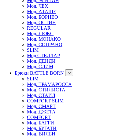
Мод. ЭЛИТОН
Мод. ЧЕХ
Мод. АТАШЕ
Мод. БОРНЕО
Мод. ОСТИН
REGULAR
Мод. ЛЮКС
Мод. МОНАКО
Мод. СОПРАНО
SLIM
Мод СТЕЛЛАР
Мод. ДЕНДИ
Мод. СЛИМ
Брюки BATTLE BORN
SLIM
Мод. ТРАМАРОССА
Мод. СТИЛИСТА
Мод. СТАИЛ
COMFORT SLIM
Мод. СМАРТ
Мод. ДЖЕТА
COMFORT
Мод. БАГГИ
Мод. БУГАТИ
Мод. ВИЛБИ