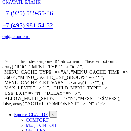
СКАЧАТЬ БЛАНК
+7 (925) 589-55-36
+7 (495) 981-54-32
opt@claude.ru
-->
IncludeComponent("bitrix:menu", "header_bottom",
array( "ROOT_MENU_TYPE" => "top1",
"MENU_CACHE_TYPE" => "A", "MENU_CACHE_TIME" =>
"3600", "MENU_CACHE_USE_GROUPS" => "Y",
"MENU_CACHE_GET_VARS" => array( 0 => "", ),
"MAX_LEVEL" => "1", "CHILD_MENU_TYPE" => "",
"USE_EXT" => "N", "DELAY" => "N",
"ALLOW_MULTI_SELECT" => "N", "MESS" => $MESS ),
false, array( "ACTIVE_COMPONENT" => "N" ) );?>
Брюки CLAUDE
COMFORT
Мод. ЭЛИТОН
Мод. ЧЕХ