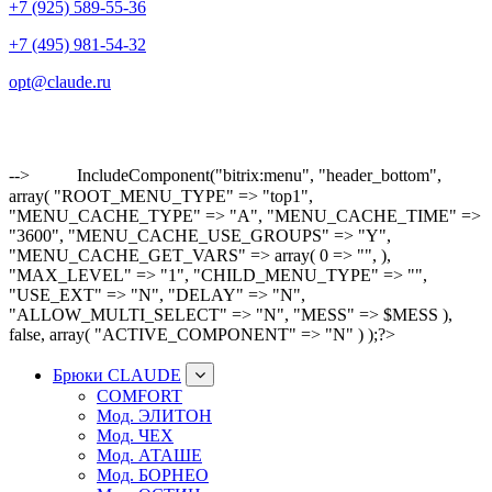
+7 (925) 589-55-36
+7 (495) 981-54-32
opt@claude.ru
-->
IncludeComponent("bitrix:menu", "header_bottom",
array( "ROOT_MENU_TYPE" => "top1",
"MENU_CACHE_TYPE" => "A", "MENU_CACHE_TIME" =>
"3600", "MENU_CACHE_USE_GROUPS" => "Y",
"MENU_CACHE_GET_VARS" => array( 0 => "", ),
"MAX_LEVEL" => "1", "CHILD_MENU_TYPE" => "",
"USE_EXT" => "N", "DELAY" => "N",
"ALLOW_MULTI_SELECT" => "N", "MESS" => $MESS ),
false, array( "ACTIVE_COMPONENT" => "N" ) );?>
Брюки CLAUDE
COMFORT
Мод. ЭЛИТОН
Мод. ЧЕХ
Мод. АТАШЕ
Мод. БОРНЕО