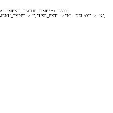
> "A", "MENU_CACHE_TIME" => "3600",
ENU_TYPE" => "", "USE_EXT" => "N", "DELAY" => "N",