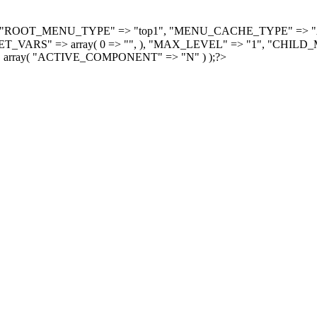
, array( "ROOT_MENU_TYPE" => "top1", "MENU_CACHE_TYPE" =
S" => array( 0 => "", ), "MAX_LEVEL" => "1", "CHILD_M
 array( "ACTIVE_COMPONENT" => "N" ) );?>