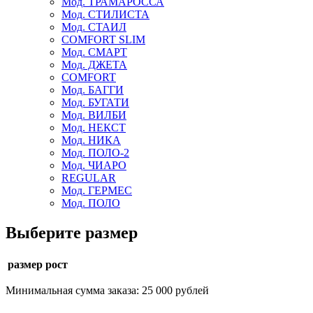
Мод. ТРАМАРОССА
Мод. СТИЛИСТА
Мод. СТАИЛ
COMFORT SLIM
Мод. СМАРТ
Мод. ДЖЕТА
COMFORT
Мод. БАГГИ
Мод. БУГАТИ
Мод. ВИЛБИ
Мод. НЕКСТ
Мод. НИКА
Мод. ПОЛО-2
Мод. ЧИАРО
REGULAR
Мод. ГЕРМЕС
Мод. ПОЛО
Выберите размер
размер рост
Минимальная сумма заказа: 25 000 рублей