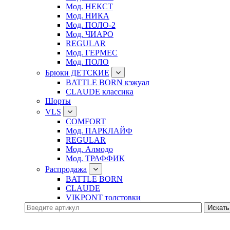
Мод. НЕКСТ
Мод. НИКА
Мод. ПОЛО-2
Мод. ЧИАРО
REGULAR
Мод. ГЕРМЕС
Мод. ПОЛО
Брюки ДЕТСКИЕ
BATTLE BORN кэжуал
CLAUDE классика
Шорты
VLS
COMFORT
Мод. ПАРКЛАЙФ
REGULAR
Мод. Алмодо
Мод. ТРАФФИК
Распродажа
BATTLE BORN
CLAUDE
VIKPONT толстовки