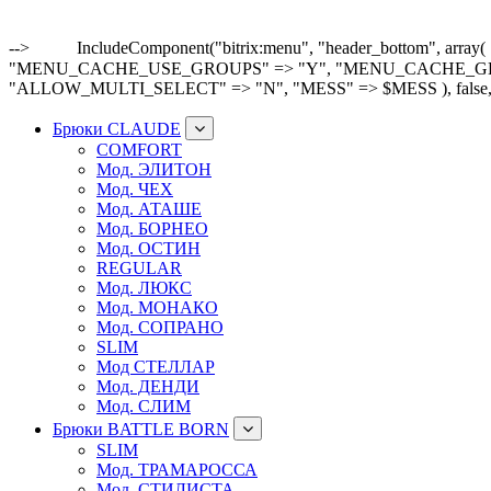
-->
IncludeComponent("bitrix:menu", "header_bottom"
"MENU_CACHE_USE_GROUPS" => "Y", "MENU_CACHE_GET_VAR
"ALLOW_MULTI_SELECT" => "N", "MESS" => $MESS ), false,
Брюки CLAUDE
COMFORT
Мод. ЭЛИТОН
Мод. ЧЕХ
Мод. АТАШЕ
Мод. БОРНЕО
Мод. ОСТИН
REGULAR
Мод. ЛЮКС
Мод. МОНАКО
Мод. СОПРАНО
SLIM
Мод СТЕЛЛАР
Мод. ДЕНДИ
Мод. СЛИМ
Брюки BATTLE BORN
SLIM
Мод. ТРАМАРОССА
Мод. СТИЛИСТА