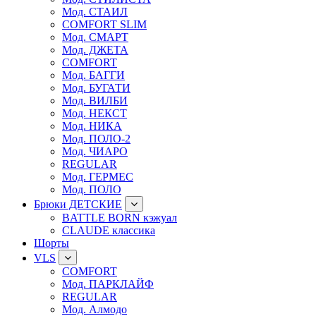
Мод. СТАИЛ
COMFORT SLIM
Мод. СМАРТ
Мод. ДЖЕТА
COMFORT
Мод. БАГГИ
Мод. БУГАТИ
Мод. ВИЛБИ
Мод. НЕКСТ
Мод. НИКА
Мод. ПОЛО-2
Мод. ЧИАРО
REGULAR
Мод. ГЕРМЕС
Мод. ПОЛО
Брюки ДЕТСКИЕ
BATTLE BORN кэжуал
CLAUDE классика
Шорты
VLS
COMFORT
Мод. ПАРКЛАЙФ
REGULAR
Мод. Алмодо