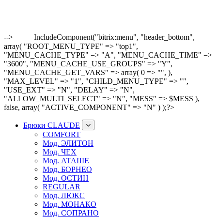
-->
IncludeComponent("bitrix:menu", "header_bottom",
array( "ROOT_MENU_TYPE" => "top1",
"MENU_CACHE_TYPE" => "A", "MENU_CACHE_TIME" =>
"3600", "MENU_CACHE_USE_GROUPS" => "Y",
"MENU_CACHE_GET_VARS" => array( 0 => "", ),
"MAX_LEVEL" => "1", "CHILD_MENU_TYPE" => "",
"USE_EXT" => "N", "DELAY" => "N",
"ALLOW_MULTI_SELECT" => "N", "MESS" => $MESS ),
false, array( "ACTIVE_COMPONENT" => "N" ) );?>
Брюки CLAUDE
COMFORT
Мод. ЭЛИТОН
Мод. ЧЕХ
Мод. АТАШЕ
Мод. БОРНЕО
Мод. ОСТИН
REGULAR
Мод. ЛЮКС
Мод. МОНАКО
Мод. СОПРАНО