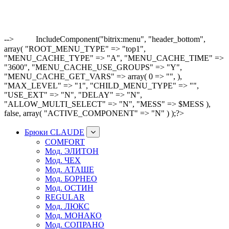
-->
IncludeComponent("bitrix:menu", "header_bottom",
array( "ROOT_MENU_TYPE" => "top1",
"MENU_CACHE_TYPE" => "A", "MENU_CACHE_TIME" =>
"3600", "MENU_CACHE_USE_GROUPS" => "Y",
"MENU_CACHE_GET_VARS" => array( 0 => "", ),
"MAX_LEVEL" => "1", "CHILD_MENU_TYPE" => "",
"USE_EXT" => "N", "DELAY" => "N",
"ALLOW_MULTI_SELECT" => "N", "MESS" => $MESS ),
false, array( "ACTIVE_COMPONENT" => "N" ) );?>
Брюки CLAUDE
COMFORT
Мод. ЭЛИТОН
Мод. ЧЕХ
Мод. АТАШЕ
Мод. БОРНЕО
Мод. ОСТИН
REGULAR
Мод. ЛЮКС
Мод. МОНАКО
Мод. СОПРАНО