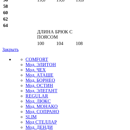
58
60
62
64
ДЛИНА БРЮК С
ПОЯСОМ
100
104
108
Закрыть
COMFORT
Мод. ЭЛИТОН
Мод. ЧЕХ
Мод. АТАШЕ
Мод. БОРНЕО
Мод. ОСТИН
Мод. ЭЛЕГАНТ
REGULAR
Мод. ЛЮКС
Мод. МОНАКО
Мод. СОПРАНО
SLIM
Мод СТЕЛЛАР
Мод. ДЕНДИ