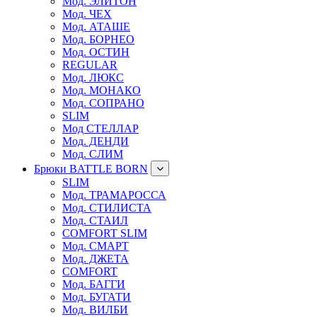
Мод. ЭЛИТОН
Мод. ЧЕХ
Мод. АТАШЕ
Мод. БОРНЕО
Мод. ОСТИН
REGULAR
Мод. ЛЮКС
Мод. МОНАКО
Мод. СОПРАНО
SLIM
Мод СТЕЛЛАР
Мод. ДЕНДИ
Мод. СЛИМ
Брюки BATTLE BORN
SLIM
Мод. ТРАМАРОССА
Мод. СТИЛИСТА
Мод. СТАИЛ
COMFORT SLIM
Мод. СМАРТ
Мод. ДЖЕТА
COMFORT
Мод. БАГГИ
Мод. БУГАТИ
Мод. ВИЛБИ