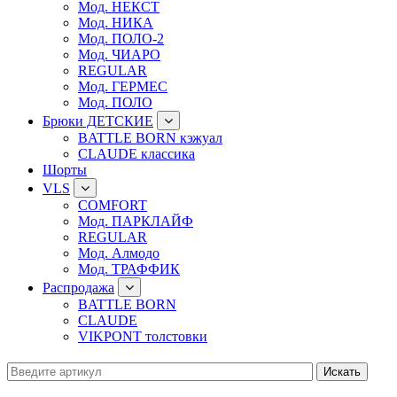
Мод. НЕКСТ
Мод. НИКА
Мод. ПОЛО-2
Мод. ЧИАРО
REGULAR
Мод. ГЕРМЕС
Мод. ПОЛО
Брюки ДЕТСКИЕ
BATTLE BORN кэжуал
CLAUDE классика
Шорты
VLS
COMFORT
Мод. ПАРКЛАЙФ
REGULAR
Мод. Алмодо
Мод. ТРАФФИК
Распродажа
BATTLE BORN
CLAUDE
VIKPONT толстовки