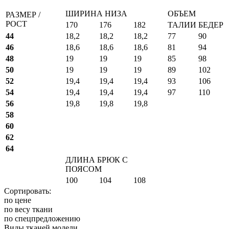
ШИРИНА НИЗА
ОБЪЕМ
РАЗМЕР /
РОСТ
170
176
182
ТАЛИИ
БЕДЕР
44
18,2
18,2
18,2
77
90
46
18,6
18,6
18,6
81
94
48
19
19
19
85
98
50
19
19
19
89
102
52
19,4
19,4
19,4
93
106
54
19,4
19,4
19,4
97
110
56
19,8
19,8
19,8
58
60
62
64
ДЛИНА БРЮК С
ПОЯСОМ
100
104
108
Сортировать:
по цене
по весу ткани
по спецпредложению
Виды тканей модели