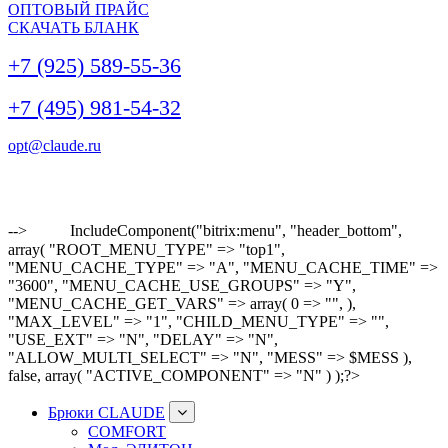
ОПТОВЫЙ ПРАЙС
СКАЧАТЬ БЛАНК
+7 (925) 589-55-36
+7 (495) 981-54-32
opt@claude.ru
-->
IncludeComponent("bitrix:menu", "header_bottom",
array( "ROOT_MENU_TYPE" => "top1",
"MENU_CACHE_TYPE" => "A", "MENU_CACHE_TIME" =>
"3600", "MENU_CACHE_USE_GROUPS" => "Y",
"MENU_CACHE_GET_VARS" => array( 0 => "", ),
"MAX_LEVEL" => "1", "CHILD_MENU_TYPE" => "",
"USE_EXT" => "N", "DELAY" => "N",
"ALLOW_MULTI_SELECT" => "N", "MESS" => $MESS ),
false, array( "ACTIVE_COMPONENT" => "N" ) );?>
Брюки CLAUDE
COMFORT