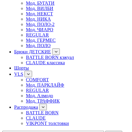
Мод. БУГАТИ
Мод. ВИЛБИ
Мод. НЕКСТ
Мод. НИКА
Мод. ПОЛО-2
Мод. ЧИАРО
REGULAR
Мод. ГЕРМЕС
Мод. ПОЛО
Брюки ДЕТСКИЕ
BATTLE BORN кэжуал
CLAUDE классика
Шорты
VLS
COMFORT
Мод. ПАРКЛАЙФ
REGULAR
Мод. Алмодо
Мод. ТРАФФИК
Распродажа
BATTLE BORN
CLAUDE
VIKPONT толстовки