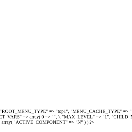
, array( "ROOT_MENU_TYPE" => "top1", "MENU_CACHE_TYPE" =
S" => array( 0 => "", ), "MAX_LEVEL" => "1", "CHILD_M
 array( "ACTIVE_COMPONENT" => "N" ) );?>