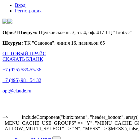
Вход
Регистрация
Офис/ Шоурум:
Щелковское ш. 3, эт. 4, оф. 417 ТЦ "Глобус"
Шоурум:
ТК "Садовод", линия 16, павильон 65
ОПТОВЫЙ ПРАЙС
СКАЧАТЬ БЛАНК
+7 (925) 589-55-36
+7 (495) 981-54-32
opt@claude.ru
-->
IncludeComponent("bitrix:menu", "header_bottom"
"MENU_CACHE_USE_GROUPS" => "Y", "MENU_CACHE_GET_VAR
"ALLOW_MULTI_SELECT" => "N", "MESS" => $MESS ), false,