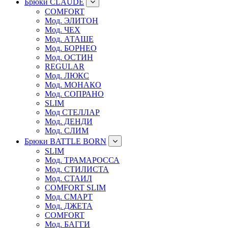
Брюки CLAUDE
COMFORT
Мод. ЭЛИТОН
Мод. ЧЕХ
Мод. АТАШЕ
Мод. БОРНЕО
Мод. ОСТИН
REGULAR
Мод. ЛЮКС
Мод. МОНАКО
Мод. СОПРАНО
SLIM
Мод СТЕЛЛАР
Мод. ДЕНДИ
Мод. СЛИМ
Брюки BATTLE BORN
SLIM
Мод. ТРАМАРОССА
Мод. СТИЛИСТА
Мод. СТАИЛ
COMFORT SLIM
Мод. СМАРТ
Мод. ДЖЕТА
COMFORT
Мод. БАГГИ