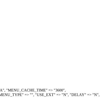
> "A", "MENU_CACHE_TIME" => "3600",
ENU_TYPE" => "", "USE_EXT" => "N", "DELAY" => "N",