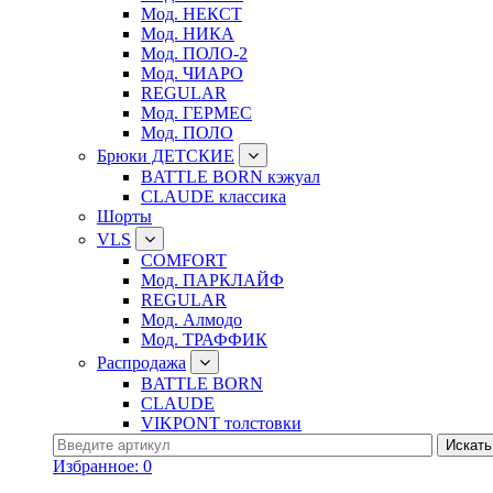
Мод. НЕКСТ
Мод. НИКА
Мод. ПОЛО-2
Мод. ЧИАРО
REGULAR
Мод. ГЕРМЕС
Мод. ПОЛО
Брюки ДЕТСКИЕ
BATTLE BORN кэжуал
CLAUDE классика
Шорты
VLS
COMFORT
Мод. ПАРКЛАЙФ
REGULAR
Мод. Алмодо
Мод. ТРАФФИК
Распродажа
BATTLE BORN
CLAUDE
VIKPONT толстовки
Избранное:
0