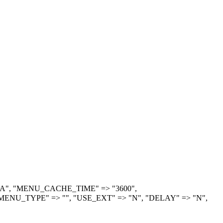
> "A", "MENU_CACHE_TIME" => "3600",
ENU_TYPE" => "", "USE_EXT" => "N", "DELAY" => "N",