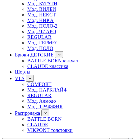
Мод. БУГАТИ
Мод. ВИЛБИ
Мод. НЕКСТ
Мод. НИКА
Мод. ПОЛО-2
Мод. ЧИАРО
REGULAR
Мод. ГЕРМЕС
Мод. ПОЛО
Брюки ДЕТСКИЕ
BATTLE BORN кэжуал
CLAUDE классика
Шорты
VLS
COMFORT
Мод. ПАРКЛАЙФ
REGULAR
Мод. Алмодо
Мод. ТРАФФИК
Распродажа
BATTLE BORN
CLAUDE
VIKPONT толстовки