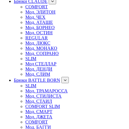
Брюки CLAUDE
COMFORT
Мод. ЭЛИТОН
Мод. ЧЕХ
Мод. АТАШЕ
Мод. БОРНЕО
Мод. ОСТИН
REGULAR
Мод. ЛЮКС
Мод. МОНАКО
Мод. СОПРАНО
SLIM
Мод СТЕЛЛАР
Мод. ДЕНДИ
Мод. СЛИМ
Брюки BATTLE BORN
SLIM
Мод. ТРАМАРОССА
Мод. СТИЛИСТА
Мод. СТАИЛ
COMFORT SLIM
Мод. СМАРТ
Мод. ДЖЕТА
COMFORT
Мод. БАГГИ