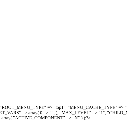
, array( "ROOT_MENU_TYPE" => "top1", "MENU_CACHE_TYPE" =
S" => array( 0 => "", ), "MAX_LEVEL" => "1", "CHILD_M
 array( "ACTIVE_COMPONENT" => "N" ) );?>