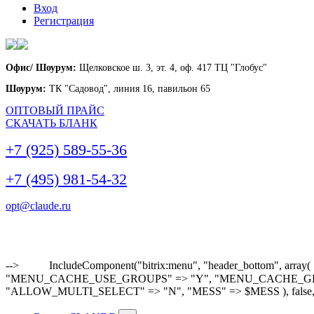
Вход
Регистрация
Офис/ Шоурум:
Щелковское ш. 3, эт. 4, оф. 417 ТЦ "Глобус"
Шоурум:
ТК "Садовод", линия 16, павильон 65
ОПТОВЫЙ ПРАЙС
СКАЧАТЬ БЛАНК
+7 (925) 589-55-36
+7 (495) 981-54-32
opt@claude.ru
-->
IncludeComponent("bitrix:menu", "header_bottom"
"MENU_CACHE_USE_GROUPS" => "Y", "MENU_CACHE_GET_VAR
"ALLOW_MULTI_SELECT" => "N", "MESS" => $MESS ), false,