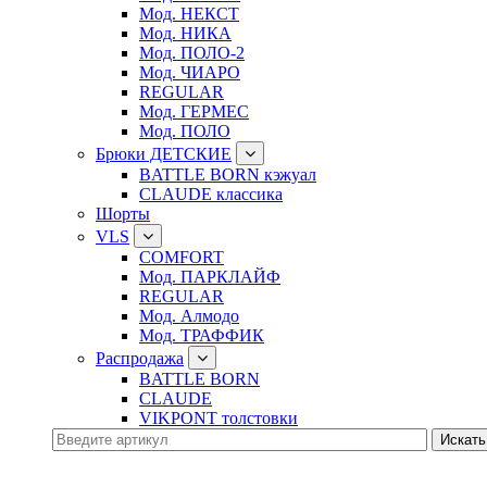
Мод. НЕКСТ
Мод. НИКА
Мод. ПОЛО-2
Мод. ЧИАРО
REGULAR
Мод. ГЕРМЕС
Мод. ПОЛО
Брюки ДЕТСКИЕ
BATTLE BORN кэжуал
CLAUDE классика
Шорты
VLS
COMFORT
Мод. ПАРКЛАЙФ
REGULAR
Мод. Алмодо
Мод. ТРАФФИК
Распродажа
BATTLE BORN
CLAUDE
VIKPONT толстовки