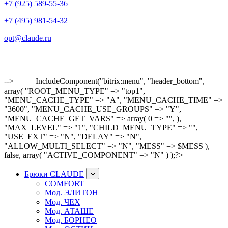
+7 (925) 589-55-36
+7 (495) 981-54-32
opt@claude.ru
-->
IncludeComponent("bitrix:menu", "header_bottom",
array( "ROOT_MENU_TYPE" => "top1",
"MENU_CACHE_TYPE" => "A", "MENU_CACHE_TIME" =>
"3600", "MENU_CACHE_USE_GROUPS" => "Y",
"MENU_CACHE_GET_VARS" => array( 0 => "", ),
"MAX_LEVEL" => "1", "CHILD_MENU_TYPE" => "",
"USE_EXT" => "N", "DELAY" => "N",
"ALLOW_MULTI_SELECT" => "N", "MESS" => $MESS ),
false, array( "ACTIVE_COMPONENT" => "N" ) );?>
Брюки CLAUDE
COMFORT
Мод. ЭЛИТОН
Мод. ЧЕХ
Мод. АТАШЕ
Мод. БОРНЕО