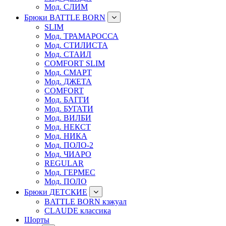
Мод. СЛИМ
Брюки BATTLE BORN
SLIM
Мод. ТРАМАРОССА
Мод. СТИЛИСТА
Мод. СТАИЛ
COMFORT SLIM
Мод. СМАРТ
Мод. ДЖЕТА
COMFORT
Мод. БАГГИ
Мод. БУГАТИ
Мод. ВИЛБИ
Мод. НЕКСТ
Мод. НИКА
Мод. ПОЛО-2
Мод. ЧИАРО
REGULAR
Мод. ГЕРМЕС
Мод. ПОЛО
Брюки ДЕТСКИЕ
BATTLE BORN кэжуал
CLAUDE классика
Шорты