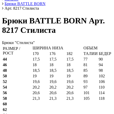
Брюки BATTLE BORN
Арт. 8217 Стилиста
Брюки BATTLE BORN Арт.
8217 Стилиста
Брюки "Стилиста"
ШИРИНА НИЗА
ОБЪЕМ
РАЗМЕР /
РОСТ
170
176
182
ТАЛИИ
БЕДЕР
44
17,5
17,5
17,5
77
90
46
18
18
18
81
94
48
18,5
18,5
18,5
85
98
50
19
19
19
89
102
52
19,6
19,6
19,6
93
106
54
20,2
20,2
20,2
97
110
56
20,6
20,6
20,6
101
114
58
21,3
21,3
21,3
105
118
60
62