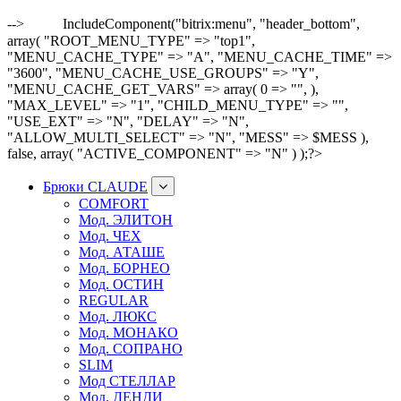
-->
IncludeComponent("bitrix:menu", "header_bottom",
array( "ROOT_MENU_TYPE" => "top1",
"MENU_CACHE_TYPE" => "A", "MENU_CACHE_TIME" =>
"3600", "MENU_CACHE_USE_GROUPS" => "Y",
"MENU_CACHE_GET_VARS" => array( 0 => "", ),
"MAX_LEVEL" => "1", "CHILD_MENU_TYPE" => "",
"USE_EXT" => "N", "DELAY" => "N",
"ALLOW_MULTI_SELECT" => "N", "MESS" => $MESS ),
false, array( "ACTIVE_COMPONENT" => "N" ) );?>
Брюки CLAUDE
COMFORT
Мод. ЭЛИТОН
Мод. ЧЕХ
Мод. АТАШЕ
Мод. БОРНЕО
Мод. ОСТИН
REGULAR
Мод. ЛЮКС
Мод. МОНАКО
Мод. СОПРАНО
SLIM
Мод СТЕЛЛАР
Мод. ДЕНДИ