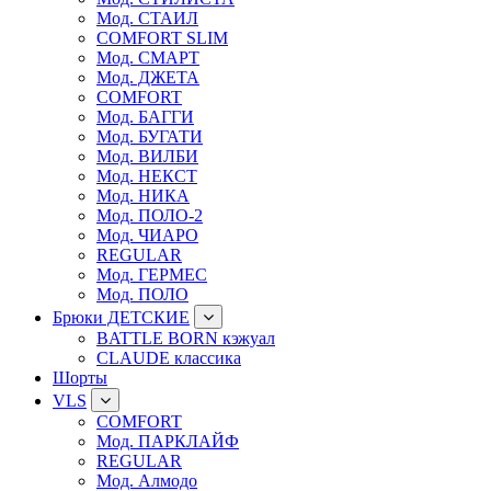
Мод. СТАИЛ
COMFORT SLIM
Мод. СМАРТ
Мод. ДЖЕТА
COMFORT
Мод. БАГГИ
Мод. БУГАТИ
Мод. ВИЛБИ
Мод. НЕКСТ
Мод. НИКА
Мод. ПОЛО-2
Мод. ЧИАРО
REGULAR
Мод. ГЕРМЕС
Мод. ПОЛО
Брюки ДЕТСКИЕ
BATTLE BORN кэжуал
CLAUDE классика
Шорты
VLS
COMFORT
Мод. ПАРКЛАЙФ
REGULAR
Мод. Алмодо