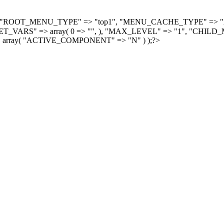
, array( "ROOT_MENU_TYPE" => "top1", "MENU_CACHE_TYPE" =
S" => array( 0 => "", ), "MAX_LEVEL" => "1", "CHILD_M
 array( "ACTIVE_COMPONENT" => "N" ) );?>