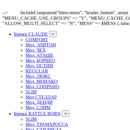
-->
IncludeComponent("bitrix:menu", "header_bottom"
"MENU_CACHE_USE_GROUPS" => "Y", "MENU_CACHE_GET_VAR
"ALLOW_MULTI_SELECT" => "N", "MESS" => $MESS ), false,
Брюки CLAUDE
COMFORT
Мод. ЭЛИТОН
Мод. ЧЕХ
Мод. АТАШЕ
Мод. БОРНЕО
Мод. ОСТИН
REGULAR
Мод. ЛЮКС
Мод. МОНАКО
Мод. СОПРАНО
SLIM
Мод СТЕЛЛАР
Мод. ДЕНДИ
Мод. СЛИМ
Брюки BATTLE BORN
SLIM
Мод. ТРАМАРОССА
Мод. СТИЛИСТА