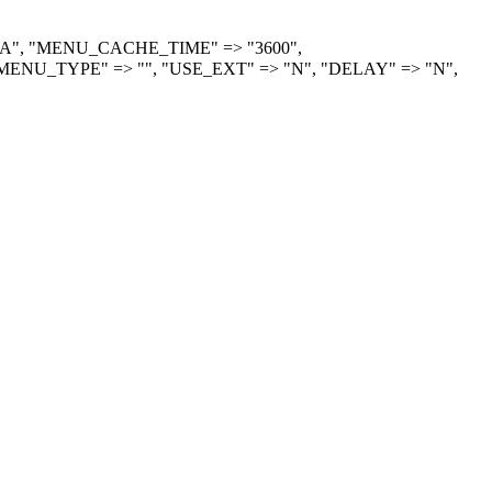
> "A", "MENU_CACHE_TIME" => "3600",
ENU_TYPE" => "", "USE_EXT" => "N", "DELAY" => "N",