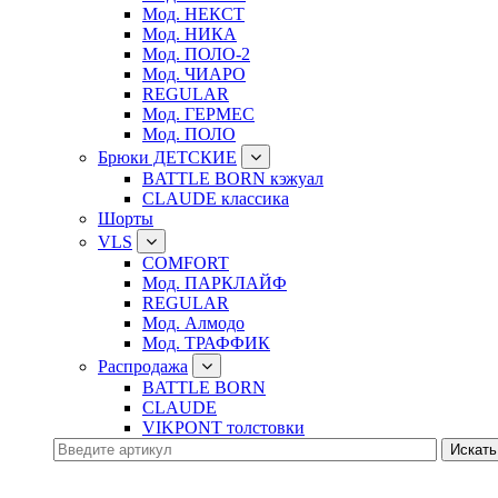
Мод. НЕКСТ
Мод. НИКА
Мод. ПОЛО-2
Мод. ЧИАРО
REGULAR
Мод. ГЕРМЕС
Мод. ПОЛО
Брюки ДЕТСКИЕ
BATTLE BORN кэжуал
CLAUDE классика
Шорты
VLS
COMFORT
Мод. ПАРКЛАЙФ
REGULAR
Мод. Алмодо
Мод. ТРАФФИК
Распродажа
BATTLE BORN
CLAUDE
VIKPONT толстовки