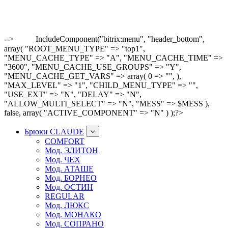
-->
IncludeComponent("bitrix:menu", "header_bottom",
array( "ROOT_MENU_TYPE" => "top1",
"MENU_CACHE_TYPE" => "A", "MENU_CACHE_TIME" =>
"3600", "MENU_CACHE_USE_GROUPS" => "Y",
"MENU_CACHE_GET_VARS" => array( 0 => "", ),
"MAX_LEVEL" => "1", "CHILD_MENU_TYPE" => "",
"USE_EXT" => "N", "DELAY" => "N",
"ALLOW_MULTI_SELECT" => "N", "MESS" => $MESS ),
false, array( "ACTIVE_COMPONENT" => "N" ) );?>
Брюки CLAUDE
COMFORT
Мод. ЭЛИТОН
Мод. ЧЕХ
Мод. АТАШЕ
Мод. БОРНЕО
Мод. ОСТИН
REGULAR
Мод. ЛЮКС
Мод. МОНАКО
Мод. СОПРАНО