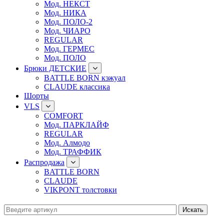
Мод. НЕКСТ
Мод. НИКА
Мод. ПОЛО-2
Мод. ЧИАРО
REGULAR
Мод. ГЕРМЕС
Мод. ПОЛО
Брюки ДЕТСКИЕ
BATTLE BORN кэжуал
CLAUDE классика
Шорты
VLS
COMFORT
Мод. ПАРКЛАЙФ
REGULAR
Мод. Алмодо
Мод. ТРАФФИК
Распродажа
BATTLE BORN
CLAUDE
VIKPONT толстовки