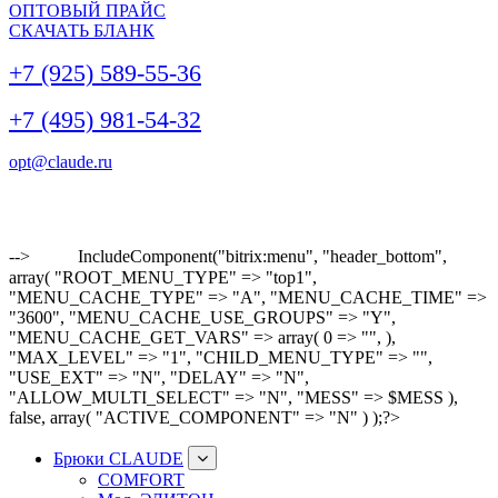
ОПТОВЫЙ ПРАЙС
СКАЧАТЬ БЛАНК
+7 (925) 589-55-36
+7 (495) 981-54-32
opt@claude.ru
-->
IncludeComponent("bitrix:menu", "header_bottom",
array( "ROOT_MENU_TYPE" => "top1",
"MENU_CACHE_TYPE" => "A", "MENU_CACHE_TIME" =>
"3600", "MENU_CACHE_USE_GROUPS" => "Y",
"MENU_CACHE_GET_VARS" => array( 0 => "", ),
"MAX_LEVEL" => "1", "CHILD_MENU_TYPE" => "",
"USE_EXT" => "N", "DELAY" => "N",
"ALLOW_MULTI_SELECT" => "N", "MESS" => $MESS ),
false, array( "ACTIVE_COMPONENT" => "N" ) );?>
Брюки CLAUDE
COMFORT