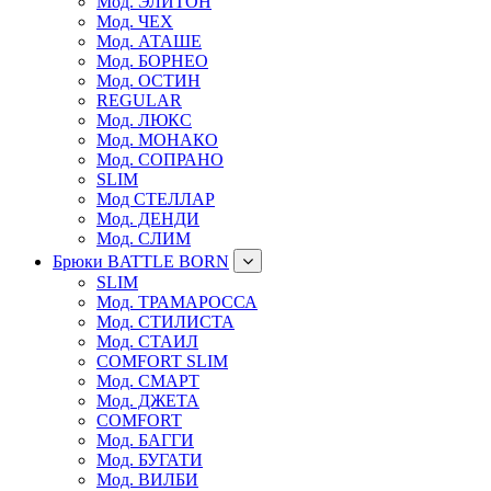
Мод. ЭЛИТОН
Мод. ЧЕХ
Мод. АТАШЕ
Мод. БОРНЕО
Мод. ОСТИН
REGULAR
Мод. ЛЮКС
Мод. МОНАКО
Мод. СОПРАНО
SLIM
Мод СТЕЛЛАР
Мод. ДЕНДИ
Мод. СЛИМ
Брюки BATTLE BORN
SLIM
Мод. ТРАМАРОССА
Мод. СТИЛИСТА
Мод. СТАИЛ
COMFORT SLIM
Мод. СМАРТ
Мод. ДЖЕТА
COMFORT
Мод. БАГГИ
Мод. БУГАТИ
Мод. ВИЛБИ