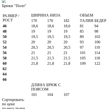
Брюки "Поло"
ШИРИНА НИЗА
ОБЪЕМ
РАЗМЕР /
РОСТ
170
176
182
ТАЛИИ
БЕДЕР
46
18,6
18,6
18,6
81
94
48
19
19
19
85
98
50
19,5
19,5
19,5
89
102
52
20
20
20
93
106
54
20,5
20,5
20,5
97
110
56
21
21
21
101
114
58
21,5
21,5
21,5
105
118
60
21,8
21,8
21,8
109
122
62
64
66
ДЛИНА БРЮК С
ПОЯСОМ
101
104
107
Сортировать:
по цене
по весу ткани