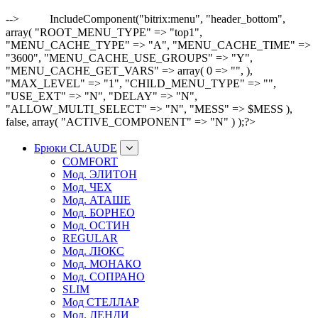
-->
IncludeComponent("bitrix:menu", "header_bottom",
array( "ROOT_MENU_TYPE" => "top1",
"MENU_CACHE_TYPE" => "A", "MENU_CACHE_TIME" =>
"3600", "MENU_CACHE_USE_GROUPS" => "Y",
"MENU_CACHE_GET_VARS" => array( 0 => "", ),
"MAX_LEVEL" => "1", "CHILD_MENU_TYPE" => "",
"USE_EXT" => "N", "DELAY" => "N",
"ALLOW_MULTI_SELECT" => "N", "MESS" => $MESS ),
false, array( "ACTIVE_COMPONENT" => "N" ) );?>
Брюки CLAUDE
COMFORT
Мод. ЭЛИТОН
Мод. ЧЕХ
Мод. АТАШЕ
Мод. БОРНЕО
Мод. ОСТИН
REGULAR
Мод. ЛЮКС
Мод. МОНАКО
Мод. СОПРАНО
SLIM
Мод СТЕЛЛАР
Мод. ДЕНДИ