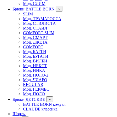
Мод. СЛИМ
Брюки BATTLE BORN
SLIM
Мод. ТРАМАРОССА
Мод. СТИЛИСТА
Мод. СТАИЛ
COMFORT SLIM
Мод. СМАРТ
Мод. ДЖЕТА
COMFORT
Мод. БАГГИ
Мод. БУГАТИ
Мод. ВИЛБИ
Мод. НЕКСТ
Мод. НИКА
Мод. ПОЛО-2
Мод. ЧИАРО
REGULAR
Мод. ГЕРМЕС
Мод. ПОЛО
Брюки ДЕТСКИЕ
BATTLE BORN кэжуал
CLAUDE классика
Шорты