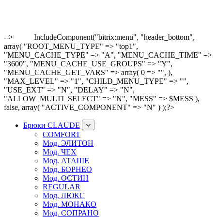
-->
IncludeComponent("bitrix:menu", "header_bottom",
array( "ROOT_MENU_TYPE" => "top1",
"MENU_CACHE_TYPE" => "A", "MENU_CACHE_TIME" =>
"3600", "MENU_CACHE_USE_GROUPS" => "Y",
"MENU_CACHE_GET_VARS" => array( 0 => "", ),
"MAX_LEVEL" => "1", "CHILD_MENU_TYPE" => "",
"USE_EXT" => "N", "DELAY" => "N",
"ALLOW_MULTI_SELECT" => "N", "MESS" => $MESS ),
false, array( "ACTIVE_COMPONENT" => "N" ) );?>
Брюки CLAUDE
COMFORT
Мод. ЭЛИТОН
Мод. ЧЕХ
Мод. АТАШЕ
Мод. БОРНЕО
Мод. ОСТИН
REGULAR
Мод. ЛЮКС
Мод. МОНАКО
Мод. СОПРАНО