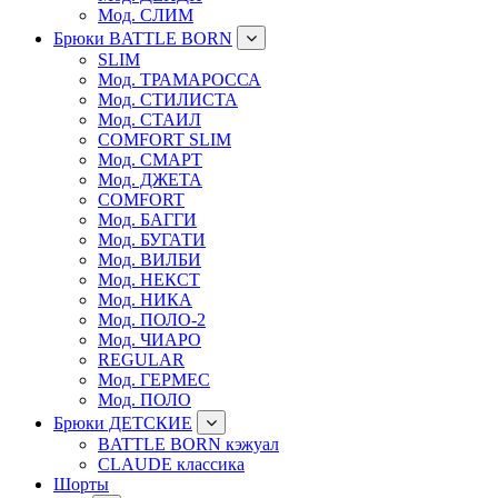
Мод. СЛИМ
Брюки BATTLE BORN
SLIM
Мод. ТРАМАРОССА
Мод. СТИЛИСТА
Мод. СТАИЛ
COMFORT SLIM
Мод. СМАРТ
Мод. ДЖЕТА
COMFORT
Мод. БАГГИ
Мод. БУГАТИ
Мод. ВИЛБИ
Мод. НЕКСТ
Мод. НИКА
Мод. ПОЛО-2
Мод. ЧИАРО
REGULAR
Мод. ГЕРМЕС
Мод. ПОЛО
Брюки ДЕТСКИЕ
BATTLE BORN кэжуал
CLAUDE классика
Шорты