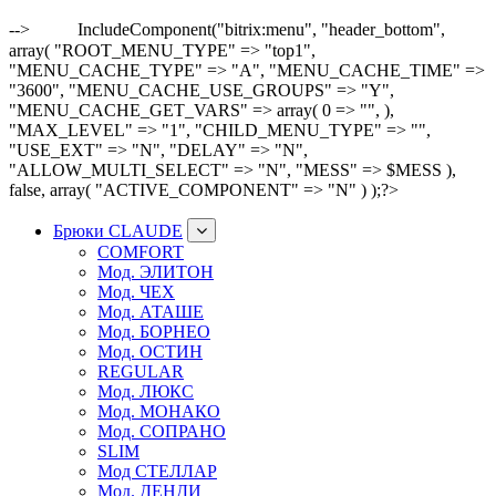
-->
IncludeComponent("bitrix:menu", "header_bottom",
array( "ROOT_MENU_TYPE" => "top1",
"MENU_CACHE_TYPE" => "A", "MENU_CACHE_TIME" =>
"3600", "MENU_CACHE_USE_GROUPS" => "Y",
"MENU_CACHE_GET_VARS" => array( 0 => "", ),
"MAX_LEVEL" => "1", "CHILD_MENU_TYPE" => "",
"USE_EXT" => "N", "DELAY" => "N",
"ALLOW_MULTI_SELECT" => "N", "MESS" => $MESS ),
false, array( "ACTIVE_COMPONENT" => "N" ) );?>
Брюки CLAUDE
COMFORT
Мод. ЭЛИТОН
Мод. ЧЕХ
Мод. АТАШЕ
Мод. БОРНЕО
Мод. ОСТИН
REGULAR
Мод. ЛЮКС
Мод. МОНАКО
Мод. СОПРАНО
SLIM
Мод СТЕЛЛАР
Мод. ДЕНДИ