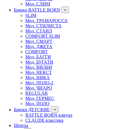
Мод. СЛИМ
Брюки BATTLE BORN
SLIM
Мод. ТРАМАРОССА
Мод. СТИЛИСТА
Мод. СТАИЛ
COMFORT SLIM
Мод. СМАРТ
Мод. ДЖЕТА
COMFORT
Мод. БАГГИ
Мод. БУГАТИ
Мод. ВИЛБИ
Мод. НЕКСТ
Мод. НИКА
Мод. ПОЛО-2
Мод. ЧИАРО
REGULAR
Мод. ГЕРМЕС
Мод. ПОЛО
Брюки ДЕТСКИЕ
BATTLE BORN кэжуал
CLAUDE классика
Шорты