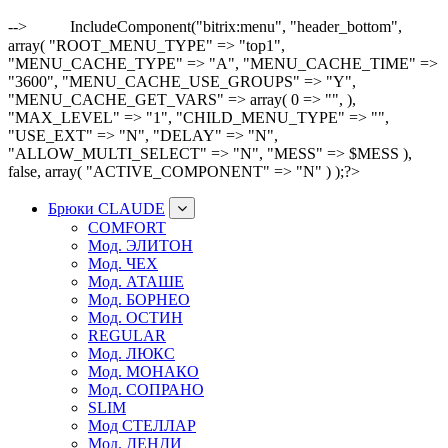
-->
IncludeComponent("bitrix:menu", "header_bottom",
array( "ROOT_MENU_TYPE" => "top1",
"MENU_CACHE_TYPE" => "A", "MENU_CACHE_TIME" =>
"3600", "MENU_CACHE_USE_GROUPS" => "Y",
"MENU_CACHE_GET_VARS" => array( 0 => "", ),
"MAX_LEVEL" => "1", "CHILD_MENU_TYPE" => "",
"USE_EXT" => "N", "DELAY" => "N",
"ALLOW_MULTI_SELECT" => "N", "MESS" => $MESS ),
false, array( "ACTIVE_COMPONENT" => "N" ) );?>
Брюки CLAUDE
COMFORT
Мод. ЭЛИТОН
Мод. ЧЕХ
Мод. АТАШЕ
Мод. БОРНЕО
Мод. ОСТИН
REGULAR
Мод. ЛЮКС
Мод. МОНАКО
Мод. СОПРАНО
SLIM
Мод СТЕЛЛАР
Мод. ДЕНДИ