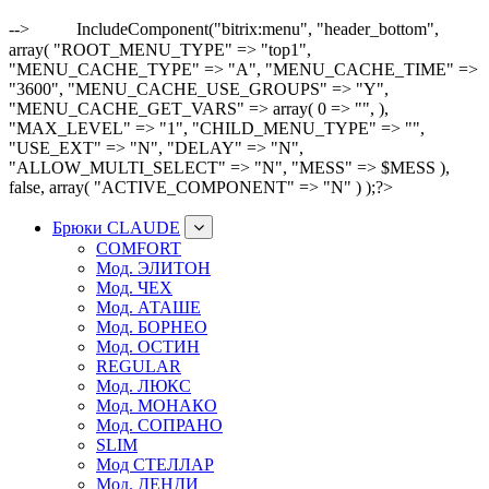
-->
IncludeComponent("bitrix:menu", "header_bottom",
array( "ROOT_MENU_TYPE" => "top1",
"MENU_CACHE_TYPE" => "A", "MENU_CACHE_TIME" =>
"3600", "MENU_CACHE_USE_GROUPS" => "Y",
"MENU_CACHE_GET_VARS" => array( 0 => "", ),
"MAX_LEVEL" => "1", "CHILD_MENU_TYPE" => "",
"USE_EXT" => "N", "DELAY" => "N",
"ALLOW_MULTI_SELECT" => "N", "MESS" => $MESS ),
false, array( "ACTIVE_COMPONENT" => "N" ) );?>
Брюки CLAUDE
COMFORT
Мод. ЭЛИТОН
Мод. ЧЕХ
Мод. АТАШЕ
Мод. БОРНЕО
Мод. ОСТИН
REGULAR
Мод. ЛЮКС
Мод. МОНАКО
Мод. СОПРАНО
SLIM
Мод СТЕЛЛАР
Мод. ДЕНДИ