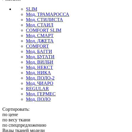
SLIM
Мод. ТРАМАРОССА
Мод. СТИЛИСТА
Мод. СТАИЛ
COMFORT SLIM
Мод. СМАРТ
Мод. ДЖЕТА
COMFORT
Мод. БАГГИ
Мод. БУГАТИ
Мод. ВИЛБИ
Мод. НЕКСТ
Мод. НИКА
Мод. ПОЛО-2
Мод. ЧИАРО
REGULAR
Мод. ГЕРМЕС
Мод. ПОЛО
Сортировать:
по цене
по весу ткани
по спецпредложению
Виды тканей модели