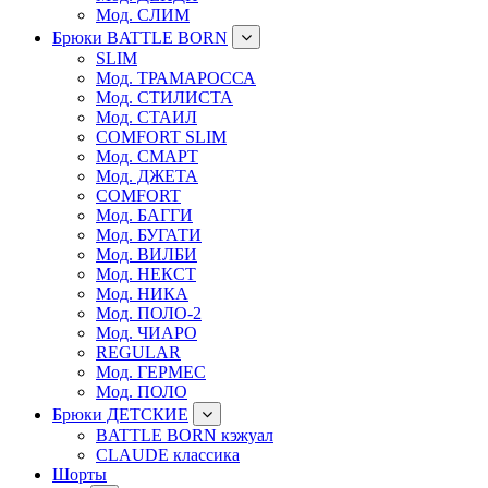
Мод. СЛИМ
Брюки BATTLE BORN
SLIM
Мод. ТРАМАРОССА
Мод. СТИЛИСТА
Мод. СТАИЛ
COMFORT SLIM
Мод. СМАРТ
Мод. ДЖЕТА
COMFORT
Мод. БАГГИ
Мод. БУГАТИ
Мод. ВИЛБИ
Мод. НЕКСТ
Мод. НИКА
Мод. ПОЛО-2
Мод. ЧИАРО
REGULAR
Мод. ГЕРМЕС
Мод. ПОЛО
Брюки ДЕТСКИЕ
BATTLE BORN кэжуал
CLAUDE классика
Шорты