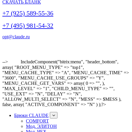
СКАЧАТЬ БЛАНК
+7 (925) 589-55-36
+7 (495) 981-54-32
opt@claude.ru
-->
IncludeComponent("bitrix:menu", "header_bottom",
array( "ROOT_MENU_TYPE" => "top1",
"MENU_CACHE_TYPE" => "A", "MENU_CACHE_TIME" =>
"3600", "MENU_CACHE_USE_GROUPS" => "Y",
"MENU_CACHE_GET_VARS" => array( 0 => "", ),
"MAX_LEVEL" => "1", "CHILD_MENU_TYPE" => "",
"USE_EXT" => "N", "DELAY" => "N",
"ALLOW_MULTI_SELECT" => "N", "MESS" => $MESS ),
false, array( "ACTIVE_COMPONENT" => "N" ) );?>
Брюки CLAUDE
COMFORT
Мод. ЭЛИТОН
Мод. ЧЕХ