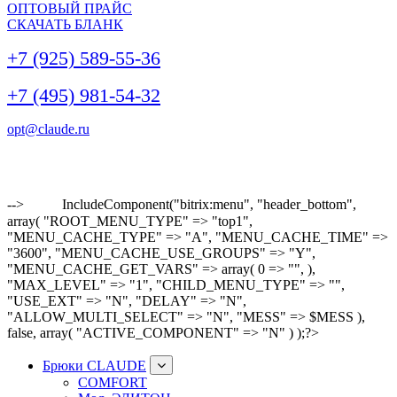
ОПТОВЫЙ ПРАЙС
СКАЧАТЬ БЛАНК
+7 (925) 589-55-36
+7 (495) 981-54-32
opt@claude.ru
-->
IncludeComponent("bitrix:menu", "header_bottom",
array( "ROOT_MENU_TYPE" => "top1",
"MENU_CACHE_TYPE" => "A", "MENU_CACHE_TIME" =>
"3600", "MENU_CACHE_USE_GROUPS" => "Y",
"MENU_CACHE_GET_VARS" => array( 0 => "", ),
"MAX_LEVEL" => "1", "CHILD_MENU_TYPE" => "",
"USE_EXT" => "N", "DELAY" => "N",
"ALLOW_MULTI_SELECT" => "N", "MESS" => $MESS ),
false, array( "ACTIVE_COMPONENT" => "N" ) );?>
Брюки CLAUDE
COMFORT