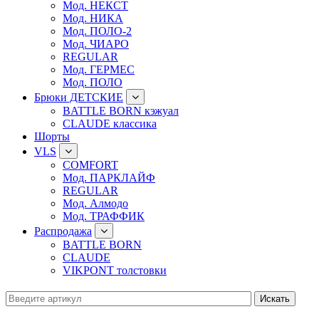
Мод. НЕКСТ
Мод. НИКА
Мод. ПОЛО-2
Мод. ЧИАРО
REGULAR
Мод. ГЕРМЕС
Мод. ПОЛО
Брюки ДЕТСКИЕ
BATTLE BORN кэжуал
CLAUDE классика
Шорты
VLS
COMFORT
Мод. ПАРКЛАЙФ
REGULAR
Мод. Алмодо
Мод. ТРАФФИК
Распродажа
BATTLE BORN
CLAUDE
VIKPONT толстовки