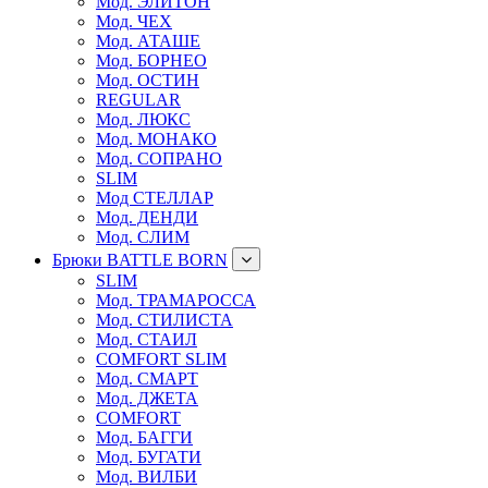
Мод. ЭЛИТОН
Мод. ЧЕХ
Мод. АТАШЕ
Мод. БОРНЕО
Мод. ОСТИН
REGULAR
Мод. ЛЮКС
Мод. МОНАКО
Мод. СОПРАНО
SLIM
Мод СТЕЛЛАР
Мод. ДЕНДИ
Мод. СЛИМ
Брюки BATTLE BORN
SLIM
Мод. ТРАМАРОССА
Мод. СТИЛИСТА
Мод. СТАИЛ
COMFORT SLIM
Мод. СМАРТ
Мод. ДЖЕТА
COMFORT
Мод. БАГГИ
Мод. БУГАТИ
Мод. ВИЛБИ