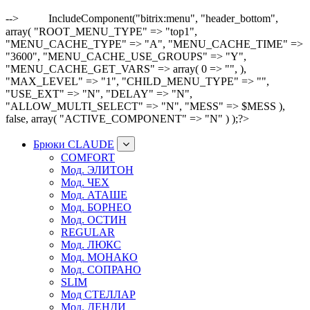
-->
IncludeComponent("bitrix:menu", "header_bottom",
array( "ROOT_MENU_TYPE" => "top1",
"MENU_CACHE_TYPE" => "A", "MENU_CACHE_TIME" =>
"3600", "MENU_CACHE_USE_GROUPS" => "Y",
"MENU_CACHE_GET_VARS" => array( 0 => "", ),
"MAX_LEVEL" => "1", "CHILD_MENU_TYPE" => "",
"USE_EXT" => "N", "DELAY" => "N",
"ALLOW_MULTI_SELECT" => "N", "MESS" => $MESS ),
false, array( "ACTIVE_COMPONENT" => "N" ) );?>
Брюки CLAUDE
COMFORT
Мод. ЭЛИТОН
Мод. ЧЕХ
Мод. АТАШЕ
Мод. БОРНЕО
Мод. ОСТИН
REGULAR
Мод. ЛЮКС
Мод. МОНАКО
Мод. СОПРАНО
SLIM
Мод СТЕЛЛАР
Мод. ДЕНДИ