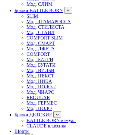
Мод. СЛИМ
Брюки BATTLE BORN
SLIM
Мод. ТРАМАРОССА
Мод. СТИЛИСТА
Мод. СТАИЛ
COMFORT SLIM
Мод. СМАРТ
Мод. ДЖЕТА
COMFORT
Мод. БАГГИ
Мод. БУГАТИ
Мод. ВИЛБИ
Мод. НЕКСТ
Мод. НИКА
Мод. ПОЛО-2
Мод. ЧИАРО
REGULAR
Мод. ГЕРМЕС
Мод. ПОЛО
Брюки ДЕТСКИЕ
BATTLE BORN кэжуал
CLAUDE классика
Шорты