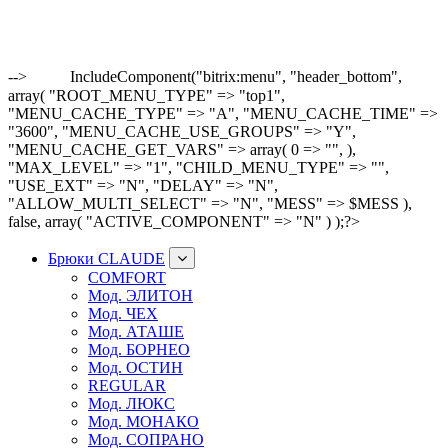
-->
IncludeComponent("bitrix:menu", "header_bottom",
array( "ROOT_MENU_TYPE" => "top1",
"MENU_CACHE_TYPE" => "A", "MENU_CACHE_TIME" =>
"3600", "MENU_CACHE_USE_GROUPS" => "Y",
"MENU_CACHE_GET_VARS" => array( 0 => "", ),
"MAX_LEVEL" => "1", "CHILD_MENU_TYPE" => "",
"USE_EXT" => "N", "DELAY" => "N",
"ALLOW_MULTI_SELECT" => "N", "MESS" => $MESS ),
false, array( "ACTIVE_COMPONENT" => "N" ) );?>
Брюки CLAUDE
COMFORT
Мод. ЭЛИТОН
Мод. ЧЕХ
Мод. АТАШЕ
Мод. БОРНЕО
Мод. ОСТИН
REGULAR
Мод. ЛЮКС
Мод. МОНАКО
Мод. СОПРАНО