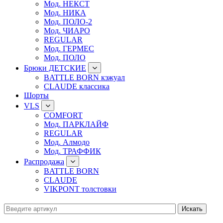
Мод. НЕКСТ
Мод. НИКА
Мод. ПОЛО-2
Мод. ЧИАРО
REGULAR
Мод. ГЕРМЕС
Мод. ПОЛО
Брюки ДЕТСКИЕ
BATTLE BORN кэжуал
CLAUDE классика
Шорты
VLS
COMFORT
Мод. ПАРКЛАЙФ
REGULAR
Мод. Алмодо
Мод. ТРАФФИК
Распродажа
BATTLE BORN
CLAUDE
VIKPONT толстовки