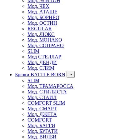
Мод. ЭЛИТОН
Мод. ЧЕХ
Мод. АТАШЕ
Мод. БОРНЕО
Мод. ОСТИН
REGULAR
Мод. ЛЮКС
Мод. МОНАКО
Мод. СОПРАНО
SLIM
Мод СТЕЛЛАР
Мод. ДЕНДИ
Мод. СЛИМ
Брюки BATTLE BORN
SLIM
Мод. ТРАМАРОССА
Мод. СТИЛИСТА
Мод. СТАИЛ
COMFORT SLIM
Мод. СМАРТ
Мод. ДЖЕТА
COMFORT
Мод. БАГГИ
Мод. БУГАТИ
Мод. ВИЛБИ