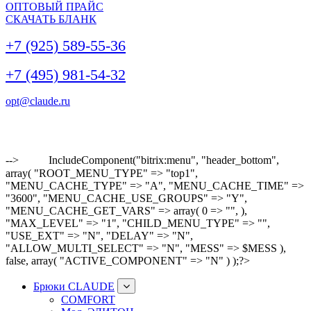
ОПТОВЫЙ ПРАЙС
СКАЧАТЬ БЛАНК
+7 (925) 589-55-36
+7 (495) 981-54-32
opt@claude.ru
-->
IncludeComponent("bitrix:menu", "header_bottom",
array( "ROOT_MENU_TYPE" => "top1",
"MENU_CACHE_TYPE" => "A", "MENU_CACHE_TIME" =>
"3600", "MENU_CACHE_USE_GROUPS" => "Y",
"MENU_CACHE_GET_VARS" => array( 0 => "", ),
"MAX_LEVEL" => "1", "CHILD_MENU_TYPE" => "",
"USE_EXT" => "N", "DELAY" => "N",
"ALLOW_MULTI_SELECT" => "N", "MESS" => $MESS ),
false, array( "ACTIVE_COMPONENT" => "N" ) );?>
Брюки CLAUDE
COMFORT